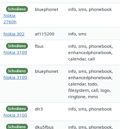
bluephonet
info, sms, phonebook
Schváleno
Nokia
2760h
Nokia 302
at115200
info, sms
fbus
info, sms, phonebook,
Schváleno
Nokia 3100
enhancedphonebook,
calendar, call
bluephonet
info, sms, phonebook,
Schváleno
Nokia 3100
enhancedphonebook,
calendar, todo,
filesystem, call, logo,
ringtone, mms
dlr3
info, sms, phonebook
Schváleno
Nokia 3100
dku5fbus
info, sms, phonebook,
Schváleno