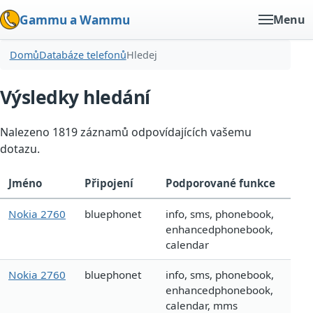
Gammu a Wammu
Menu
Domů
Databáze telefonů
Hledej
Výsledky hledání
Nalezeno 1819 záznamů odpovídajících vašemu
dotazu.
Jméno
Připojení
Podporované funkce
Nokia 2760
bluephonet
info, sms, phonebook,
enhancedphonebook,
calendar
Nokia 2760
bluephonet
info, sms, phonebook,
enhancedphonebook,
calendar, mms