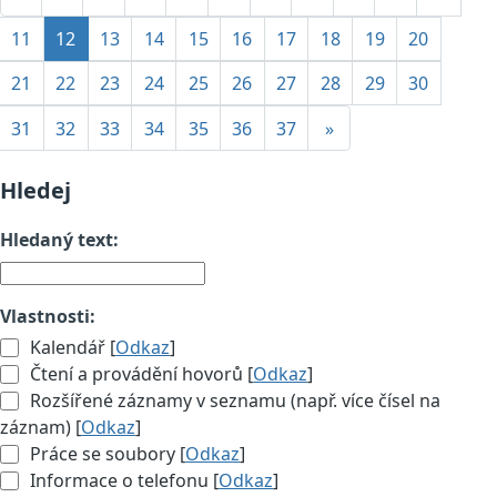
11
12
13
14
15
16
17
18
19
20
21
22
23
24
25
26
27
28
29
30
31
32
33
34
35
36
37
»
Hledej
Hledaný text:
Vlastnosti:
Kalendář [
Odkaz
]
Čtení a provádění hovorů [
Odkaz
]
Rozšířené záznamy v seznamu (např. více čísel na
záznam) [
Odkaz
]
Práce se soubory [
Odkaz
]
Informace o telefonu [
Odkaz
]