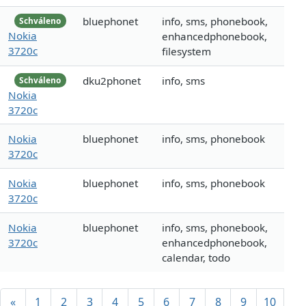
bluephonet
info, sms, phonebook,
Schváleno
Nokia
enhancedphonebook,
3720c
filesystem
dku2phonet
info, sms
Schváleno
Nokia
3720c
Nokia
bluephonet
info, sms, phonebook
3720c
Nokia
bluephonet
info, sms, phonebook
3720c
Nokia
bluephonet
info, sms, phonebook,
3720c
enhancedphonebook,
calendar, todo
«
1
2
3
4
5
6
7
8
9
10