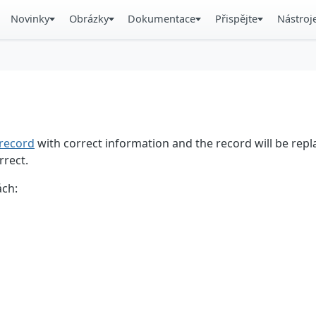
Novinky
Obrázky
Dokumentace
Přispějte
Nástroj
record
with correct information and the record will be repl
rrect.
ách: