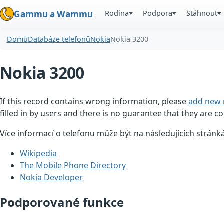
Rodina
Podpora
Stáhnout
Gammu a Wammu
Domů
Databáze telefonů
Nokia
Nokia 3200
Nokia 3200
If this record contains wrong information, please
add new 
filled in by users and there is no guarantee that they are co
Více informací o telefonu může být na následujících stránk
Wikipedia
The Mobile Phone Directory
Nokia Developer
Podporované funkce