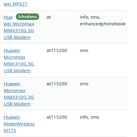
wei MF627
Hua
at
info, sms,
Schváleno
wei Micromax
enhancedphonebook
MMX310G 3G
USB Modem
Huawei
at115200
sms
Micromax
MMX310G 3G
USB Modem
Huawei
at115200
sms
Micromax
MMX310G 3G
USB Modem
Huawei
at115200
info, sms
MobeWireless
M175