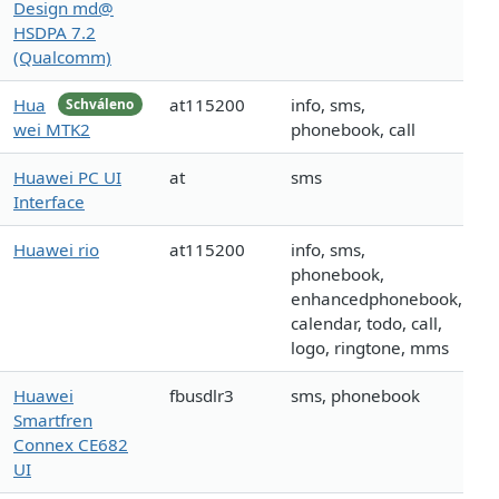
Design md@
HSDPA 7.2
(Qualcomm)
Hua
at115200
info, sms,
Schváleno
wei MTK2
phonebook, call
Huawei PC UI
at
sms
Interface
Huawei rio
at115200
info, sms,
phonebook,
enhancedphonebook,
calendar, todo, call,
logo, ringtone, mms
Huawei
fbusdlr3
sms, phonebook
Smartfren
Connex CE682
UI