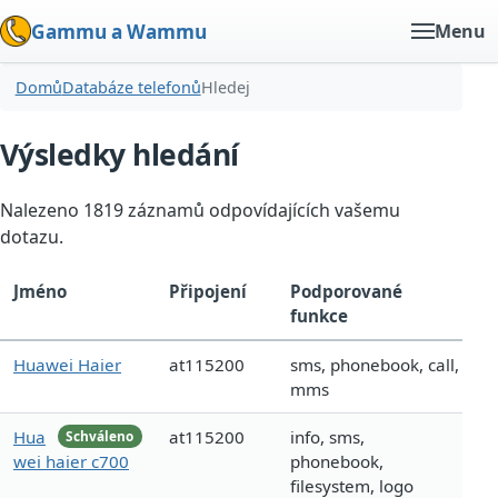
Gammu a Wammu
Menu
Domů
Databáze telefonů
Hledej
Výsledky hledání
Nalezeno 1819 záznamů odpovídajících vašemu
dotazu.
Jméno
Připojení
Podporované
funkce
Huawei Haier
at115200
sms, phonebook, call,
mms
Hua
at115200
info, sms,
Schváleno
wei haier c700
phonebook,
filesystem, logo