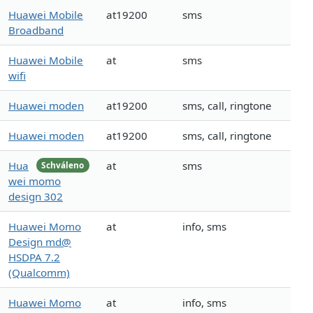
Huawei Mobile
at19200
sms
Broadband
Huawei Mobile
at
sms
wifi
Huawei moden
at19200
sms, call, ringtone
Huawei moden
at19200
sms, call, ringtone
Hua
at
sms
Schváleno
wei momo
design 302
Huawei Momo
at
info, sms
Design md@
HSDPA 7.2
(Qualcomm)
Huawei Momo
at
info, sms