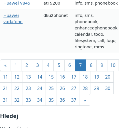
Huawei V845
at19200
info, sms, phonebook
Huawei
dku2phonet
info, sms,
vadafone
phonebook,
enhancedphonebook,
calendar, todo,
filesystem, call, logo,
ringtone, mms
«
1
2
3
4
5
6
7
8
9
10
11
12
13
14
15
16
17
18
19
20
21
22
23
24
25
26
27
28
29
30
31
32
33
34
35
36
37
»
Hledej