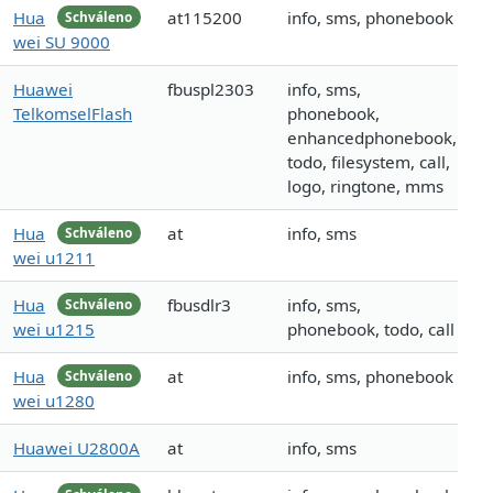
Hua
at115200
info, sms, phonebook
Schváleno
wei SU 9000
Huawei
fbuspl2303
info, sms,
TelkomselFlash
phonebook,
enhancedphonebook,
todo, filesystem, call,
logo, ringtone, mms
Hua
at
info, sms
Schváleno
wei u1211
Hua
fbusdlr3
info, sms,
Schváleno
wei u1215
phonebook, todo, call
Hua
at
info, sms, phonebook
Schváleno
wei u1280
Huawei U2800A
at
info, sms