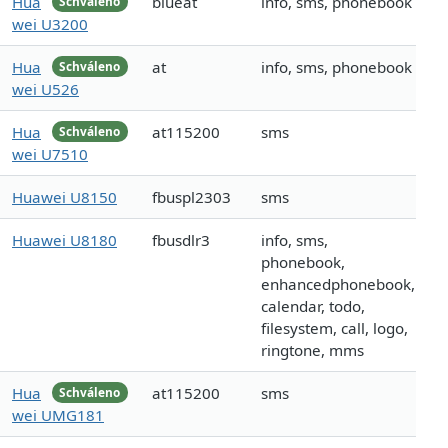
Hua
blueat
info, sms, phonebook
Schváleno
wei U3200
Hua
at
info, sms, phonebook
Schváleno
wei U526
Hua
at115200
sms
Schváleno
wei U7510
Huawei U8150
fbuspl2303
sms
Huawei U8180
fbusdlr3
info, sms,
phonebook,
enhancedphonebook,
calendar, todo,
filesystem, call, logo,
ringtone, mms
Hua
at115200
sms
Schváleno
wei UMG181