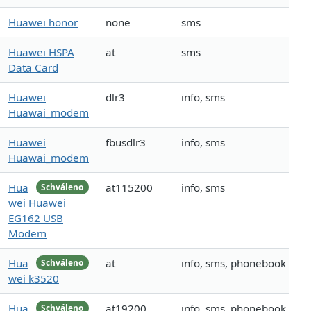
Huawei honor
none
sms
Huawei HSPA
at
sms
Data Card
Huawei
dlr3
info, sms
Huawai_modem
Huawei
fbusdlr3
info, sms
Huawai_modem
Hua
at115200
info, sms
Schváleno
wei Huawei
EG162 USB
Modem
Hua
at
info, sms, phonebook
Schváleno
wei k3520
Hua
at19200
info, sms, phonebook
Schváleno