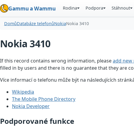
Rodina
Podpora
Stáhnout
Gammu a Wammu
Domů
Databáze telefonů
Nokia
Nokia 3410
Nokia 3410
If this record contains wrong information, please
add new 
filled in by users and there is no guarantee that they are co
Více informací o telefonu může být na následujících stránk
Wikipedia
The Mobile Phone Directory
Nokia Developer
Podporované funkce