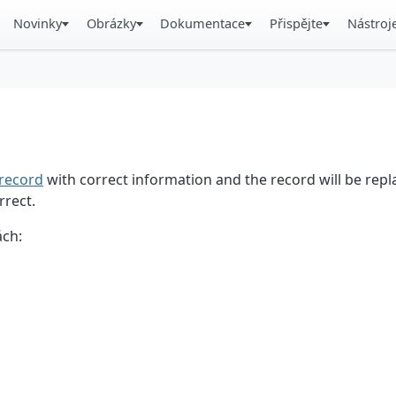
Novinky
Obrázky
Dokumentace
Přispějte
Nástroj
record
with correct information and the record will be repl
rrect.
ách: