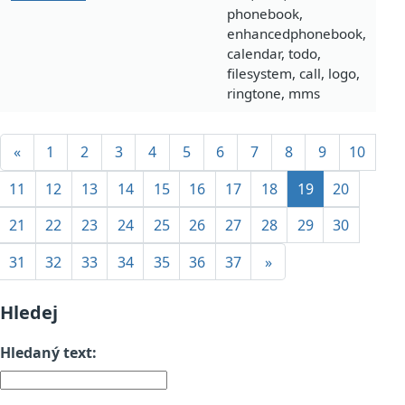
phonebook,
enhancedphonebook,
calendar, todo,
filesystem, call, logo,
ringtone, mms
«
1
2
3
4
5
6
7
8
9
10
11
12
13
14
15
16
17
18
19
20
21
22
23
24
25
26
27
28
29
30
31
32
33
34
35
36
37
»
Hledej
Hledaný text: