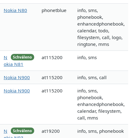
Nokia N80
phonetblue
info, sms,
phonebook,
enhancedphonebook,
calendar, todo,
filesystem, call, logo,
ringtone, mms
N
at115200
info, sms
Schváleno
okia N81
Nokia N900
at115200
info, sms, call
Nokia N900
at115200
info, sms,
phonebook,
enhancedphonebook,
calendar, filesystem,
call, mms
N
at19200
info, sms, phonebook
Schváleno
okia N93