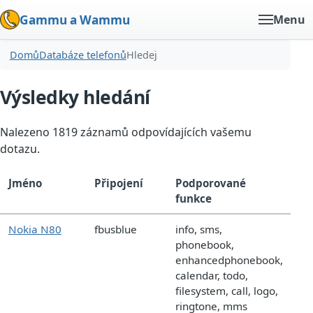
Gammu a Wammu
Menu
Domů
Databáze telefonů
Hledej
Výsledky hledání
Nalezeno 1819 záznamů odpovídajících vašemu
dotazu.
Jméno
Připojení
Podporované
funkce
Nokia N80
fbusblue
info, sms,
phonebook,
enhancedphonebook,
calendar, todo,
filesystem, call, logo,
ringtone, mms