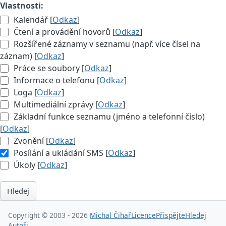
Vlastnosti:
Kalendář [
Odkaz
]
Čtení a provádění hovorů [
Odkaz
]
Rozšířené záznamy v seznamu (např. více čísel na
záznam) [
Odkaz
]
Práce se soubory [
Odkaz
]
Informace o telefonu [
Odkaz
]
Loga [
Odkaz
]
Multimediální zprávy [
Odkaz
]
Základní funkce seznamu (jméno a telefonní číslo)
[
Odkaz
]
Zvonění [
Odkaz
]
Posílání a ukládání SMS [
Odkaz
]
Úkoly [
Odkaz
]
Hledej
Copyright © 2003 - 2026
Michal Čihař
Licence
Přispějte
Hledej
Autoři