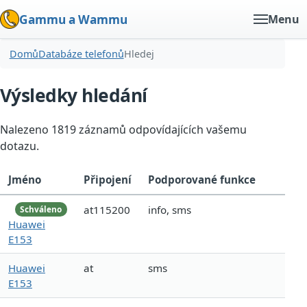
Gammu a Wammu
Menu
Domů
Databáze telefonů
Hledej
Výsledky hledání
Nalezeno 1819 záznamů odpovídajících vašemu
dotazu.
Jméno
Připojení
Podporované funkce
at115200
info, sms
Schváleno
Huawei
E153
Huawei
at
sms
E153