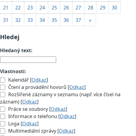
21
22
23
24
25
26
27
28
29
30
31
32
33
34
35
36
37
»
Hledej
Hledaný text:
Vlastnosti:
Kalendář [
Odkaz
]
Čtení a provádění hovorů [
Odkaz
]
Rozšířené záznamy v seznamu (např. více čísel na
záznam) [
Odkaz
]
Práce se soubory [
Odkaz
]
Informace o telefonu [
Odkaz
]
Loga [
Odkaz
]
Multimediální zprávy [
Odkaz
]