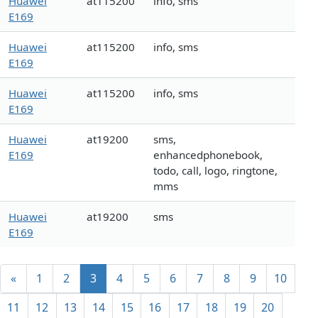
Huawei
at115200
info, sms
E169
Huawei
at115200
info, sms
E169
Huawei
at115200
info, sms
E169
Huawei
at19200
sms,
E169
enhancedphonebook,
todo, call, logo, ringtone,
mms
Huawei
at19200
sms
E169
«
1
2
3
4
5
6
7
8
9
10
11
12
13
14
15
16
17
18
19
20