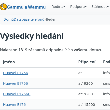
Rodina
Podpora
Stáhnout
Gammu a Wammu
Domů
Databáze telefonů
Hledej
Výsledky hledání
Nalezeno 1819 záznamů odpovídajících vašemu dotazu.
Jméno
Připojení
Pod
Huawei E1756
at
info
Huawei E1756
at19200
sms
Huawei E1756C
at19200
info
Huawei E176
at115200
sms