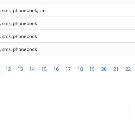
o, sms, phonebook, call
o, sms, phonebook
o, sms, phonebook
o, sms, phonebook
12
13
14
15
16
17
18
19
20
21
22