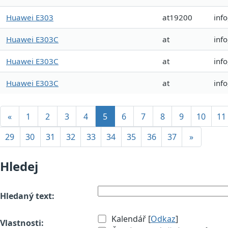
Huawei E303
at19200
inf
Huawei E303C
at
inf
Huawei E303C
at
inf
Huawei E303C
at
inf
«
1
2
3
4
5
6
7
8
9
10
11
29
30
31
32
33
34
35
36
37
»
Hledej
Hledaný text:
Kalendář [
Odkaz
]
Vlastnosti: