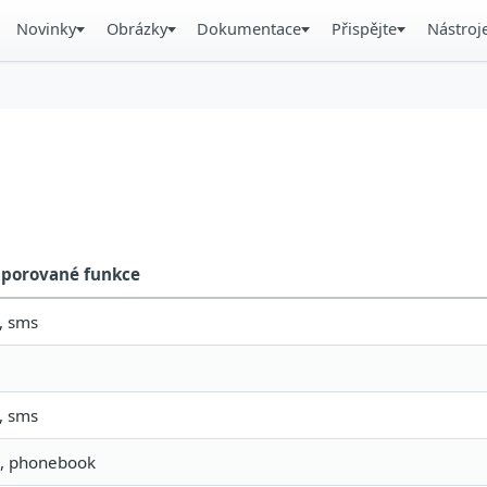
Novinky
Obrázky
Dokumentace
Přispějte
Nástroj
porované funkce
, sms
, sms
, phonebook