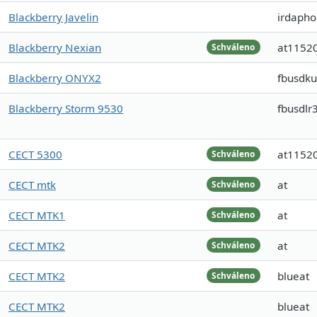
Blackberry Javelin
irdapho
Blackberry Nexian
at1152
Schváleno
Blackberry ONYX2
fbusdk
Blackberry Storm 9530
fbusdlr
CECT 5300
at1152
Schváleno
CECT mtk
at
Schváleno
CECT MTK1
at
Schváleno
CECT MTK2
at
Schváleno
CECT MTK2
blueat
Schváleno
CECT MTK2
blueat