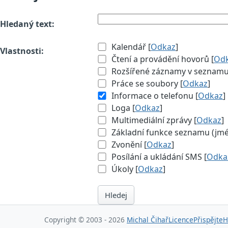
Hledaný text:
Kalendář [
Odkaz
]
Vlastnosti:
Čtení a provádění hovorů [
Od
Rozšířené záznamy v seznamu (
Práce se soubory [
Odkaz
]
Informace o telefonu [
Odkaz
]
Loga [
Odkaz
]
Multimediální zprávy [
Odkaz
]
Základní funkce seznamu (jméno
Zvonění [
Odkaz
]
Posílání a ukládání SMS [
Odka
Úkoly [
Odkaz
]
Hledej
Copyright © 2003 - 2026
Michal Čihař
Licence
Přispějte
H