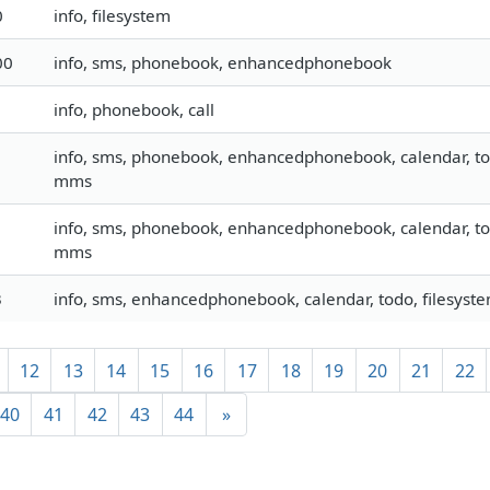
0
info, filesystem
00
info, sms, phonebook, enhancedphonebook
info, phonebook, call
info, sms, phonebook, enhancedphonebook, calendar, todo,
mms
info, sms, phonebook, enhancedphonebook, calendar, todo,
mms
3
info, sms, enhancedphonebook, calendar, todo, filesystem
12
13
14
15
16
17
18
19
20
21
22
40
41
42
43
44
»