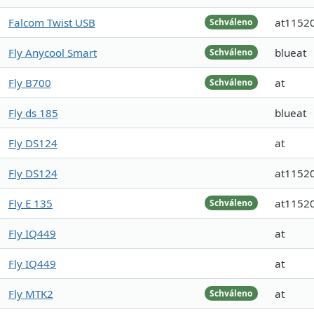
Falcom Twist USB
at1152
Schváleno
Fly Anycool Smart
blueat
Schváleno
Fly B700
at
Schváleno
Fly ds 185
blueat
Fly DS124
at
Fly DS124
at1152
Fly E 135
at1152
Schváleno
Fly IQ449
at
Fly IQ449
at
Fly MTK2
at
Schváleno