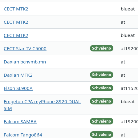
CECT MTK2
blueat
CECT MTK2
at
CECT MTK2
blueat
CECT Star TV C5000
at1920
Schváleno
Daxian bcnvmb,mn
at
Daxian MTK2
at
Schváleno
Elson SL900A
at1152
Schváleno
Emgeton CPA myPhone 8920 DUAL
blueat
Schváleno
SIM
Falcom SAMBA
at1920
Schváleno
Falcom Tango864
at
Schváleno