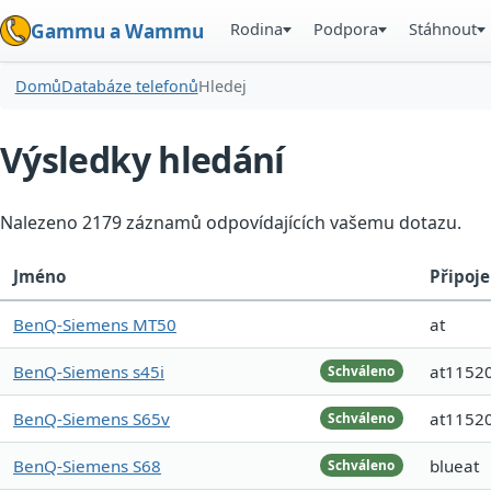
Rodina
Podpora
Stáhnout
Gammu a Wammu
Domů
Databáze telefonů
Hledej
Výsledky hledání
Nalezeno 2179 záznamů odpovídajících vašemu dotazu.
Jméno
Připoje
BenQ-Siemens MT50
at
BenQ-Siemens s45i
at1152
Schváleno
BenQ-Siemens S65v
at1152
Schváleno
BenQ-Siemens S68
blueat
Schváleno