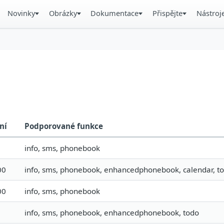
Novinky
Obrázky
Dokumentace
Přispějte
Nástroj
ní
Podporované funkce
info, sms, phonebook
00
info, sms, phonebook, enhancedphonebook, calendar, todo
00
info, sms, phonebook
info, sms, phonebook, enhancedphonebook, todo