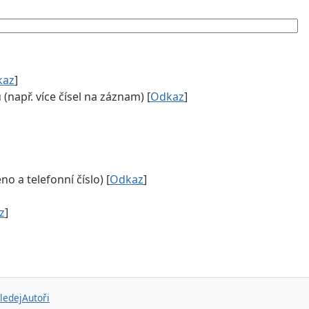
kaz
]
např. více čísel na záznam) [
Odkaz
]
 a telefonní číslo) [
Odkaz
]
z
]
ledej
Autoři