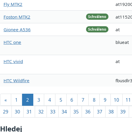
Fly MTK2
at1920
Foston MTK2
at1152
Schváleno
Gionee A536
at
Schváleno
HTC one
blueat
HTC vivid
at
HTC Wildfire
fbusdlr
«
1
2
3
4
5
6
7
8
9
10
11
29
30
31
32
33
34
35
36
37
38
39
Hledej