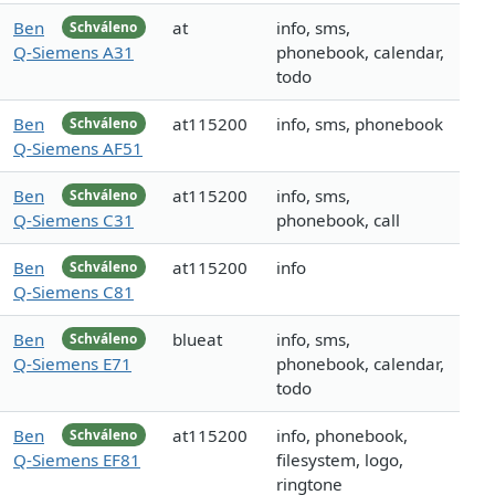
Ben
at
info, sms,
Schváleno
Q-Siemens A31
phonebook, calendar,
todo
Ben
at115200
info, sms, phonebook
Schváleno
Q-Siemens AF51
Ben
at115200
info, sms,
Schváleno
Q-Siemens C31
phonebook, call
Ben
at115200
info
Schváleno
Q-Siemens C81
Ben
blueat
info, sms,
Schváleno
Q-Siemens E71
phonebook, calendar,
todo
Ben
at115200
info, phonebook,
Schváleno
Q-Siemens EF81
filesystem, logo,
ringtone