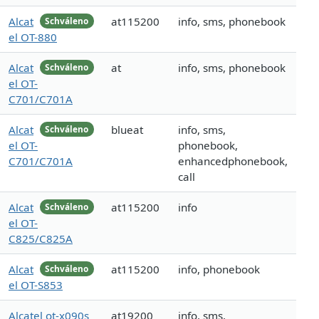
Alcat
at115200
info, sms, phonebook
Schváleno
el OT-880
Alcat
at
info, sms, phonebook
Schváleno
el OT-
C701/C701A
Alcat
blueat
info, sms,
Schváleno
el OT-
phonebook,
C701/C701A
enhancedphonebook,
call
Alcat
at115200
info
Schváleno
el OT-
C825/C825A
Alcat
at115200
info, phonebook
Schváleno
el OT-S853
Alcatel ot-x090s
at19200
info, sms,