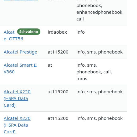
phonebook,
enhancedphonebook,
call
Alcat
irdaobex
info
Schváleno
el OT756
Alcatel Prestige
at115200
info, sms, phonebook
Alcatel Smart II
at
info, sms,
V860
phonebook, call,
mms
Alcatel X220
at115200
info, sms, phonebook
(HSPA Data
Card)
Alcatel X220
at115200
info, sms, phonebook
(HSPA Data
Card)