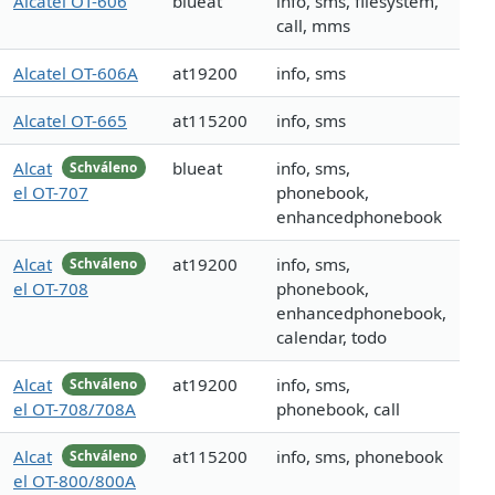
Alcatel OT-606
blueat
info, sms, filesystem,
call, mms
Alcatel OT-606A
at19200
info, sms
Alcatel OT-665
at115200
info, sms
Alcat
blueat
info, sms,
Schváleno
el OT-707
phonebook,
enhancedphonebook
Alcat
at19200
info, sms,
Schváleno
el OT-708
phonebook,
enhancedphonebook,
calendar, todo
Alcat
at19200
info, sms,
Schváleno
el OT-708/708A
phonebook, call
Alcat
at115200
info, sms, phonebook
Schváleno
el OT-800/800A