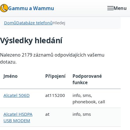
Gammu a Wammu
Menu
Domů
Databáze telefonů
Hledej
Výsledky hledání
Nalezeno 2179 záznamů odpovídajících vašemu
dotazu.
Jméno
Připojení
Podporované
funkce
Alcatel 506D
at115200
info, sms,
phonebook, call
Alcatel HSDPA
at
info, sms
USB MODEM