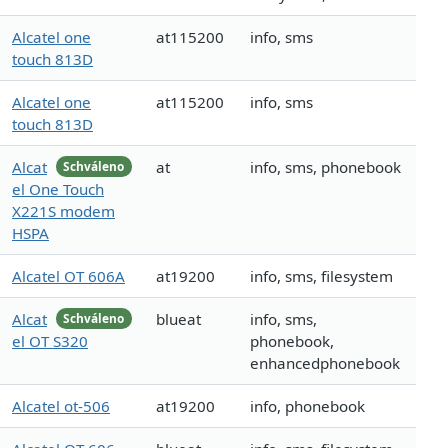
Alcatel one
at115200
info, sms
touch 813D
Alcatel one
at115200
info, sms
touch 813D
Alcat
at
info, sms, phonebook
Schváleno
el One Touch
X221S modem
HSPA
Alcatel OT 606A
at19200
info, sms, filesystem
Alcat
blueat
info, sms,
Schváleno
el OT S320
phonebook,
enhancedphonebook
Alcatel ot-506
at19200
info, phonebook