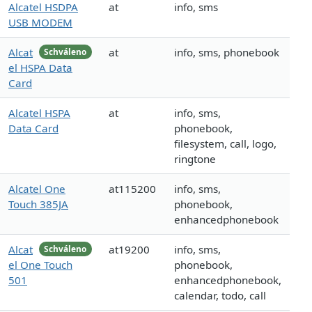
Alcatel HSDPA
at
info, sms
USB MODEM
Alcat
at
info, sms, phonebook
Schváleno
el HSPA Data
Card
Alcatel HSPA
at
info, sms,
Data Card
phonebook,
filesystem, call, logo,
ringtone
Alcatel One
at115200
info, sms,
Touch 385JA
phonebook,
enhancedphonebook
Alcat
at19200
info, sms,
Schváleno
el One Touch
phonebook,
501
enhancedphonebook,
calendar, todo, call