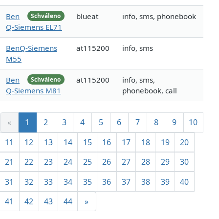
Ben
blueat
info, sms, phonebook
Schváleno
Q-Siemens EL71
BenQ-Siemens
at115200
info, sms
M55
Ben
at115200
info, sms,
Schváleno
Q-Siemens M81
phonebook, call
«
1
2
3
4
5
6
7
8
9
10
11
12
13
14
15
16
17
18
19
20
21
22
23
24
25
26
27
28
29
30
31
32
33
34
35
36
37
38
39
40
41
42
43
44
»