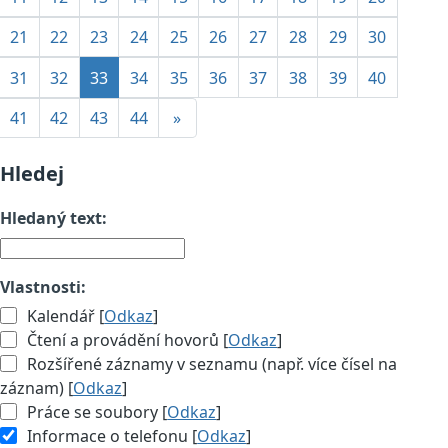
21
22
23
24
25
26
27
28
29
30
31
32
33
34
35
36
37
38
39
40
41
42
43
44
»
Hledej
Hledaný text:
Vlastnosti:
Kalendář [
Odkaz
]
Čtení a provádění hovorů [
Odkaz
]
Rozšířené záznamy v seznamu (např. více čísel na
záznam) [
Odkaz
]
Práce se soubory [
Odkaz
]
Informace o telefonu [
Odkaz
]