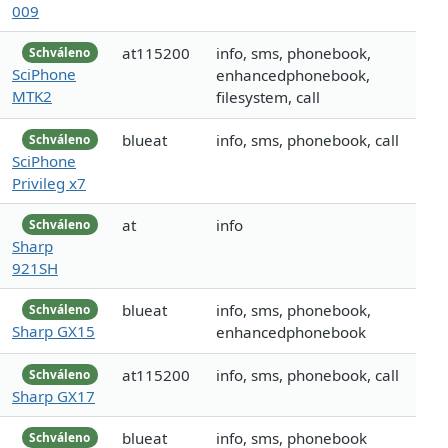
009
at115200
info, sms, phonebook,
Schváleno
SciPhone
enhancedphonebook,
MTK2
filesystem, call
blueat
info, sms, phonebook, call
Schváleno
SciPhone
Privileg x7
at
info
Schváleno
Sharp
921SH
blueat
info, sms, phonebook,
Schváleno
Sharp GX15
enhancedphonebook
at115200
info, sms, phonebook, call
Schváleno
Sharp GX17
blueat
info, sms, phonebook
Schváleno