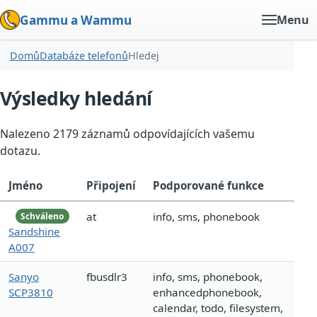
Gammu a Wammu
Menu
Domů
Databáze telefonů
Hledej
Výsledky hledání
Nalezeno 2179 záznamů odpovídajících vašemu
dotazu.
Jméno
Připojení
Podporované funkce
at
info, sms, phonebook
Schváleno
Sandshine
A007
Sanyo
fbusdlr3
info, sms, phonebook,
SCP3810
enhancedphonebook,
calendar, todo, filesystem,