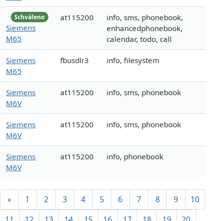
at115200
info, sms, phonebook,
Schváleno
Siemens
enhancedphonebook,
M65
calendar, todo, call
Siemens
fbusdlr3
info, filesystem
M65
Siemens
at115200
info, sms, phonebook
M6V
Siemens
at115200
info, sms, phonebook
M6V
Siemens
at115200
info, phonebook
M6V
«
1
2
3
4
5
6
7
8
9
10
11
12
13
14
15
16
17
18
19
20