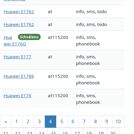
Huawei E1762
at
info, sms, todo
Huawei E1762
at
info, sms, todo
Hua
at115200
info, sms,
Schváleno
wei E176G
phonebook
Huawei E177
at
info, sms,
phonebook
Huawei E1786
at115200
info, sms,
phonebook
Huawei E17X
at115200
info, sms,
phonebook
«
1
2
3
4
5
6
7
8
9
10
11
12
13
14
15
16
17
18
19
20