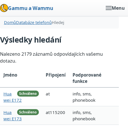
Gammu a Wammu
Menu
Domů
Databáze telefonů
Hledej
Výsledky hledání
Nalezeno 2179 záznamů odpovídajících vašemu
dotazu.
Jméno
Připojení
Podporované
funkce
Hua
at
info, sms,
Schváleno
wei E172
phonebook
Hua
at115200
info, sms,
Schváleno
wei E173
phonebook