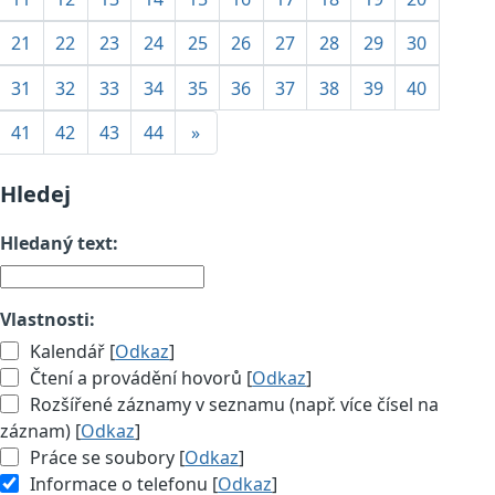
21
22
23
24
25
26
27
28
29
30
31
32
33
34
35
36
37
38
39
40
41
42
43
44
»
Hledej
Hledaný text:
Vlastnosti:
Kalendář [
Odkaz
]
Čtení a provádění hovorů [
Odkaz
]
Rozšířené záznamy v seznamu (např. více čísel na
záznam) [
Odkaz
]
Práce se soubory [
Odkaz
]
Informace o telefonu [
Odkaz
]