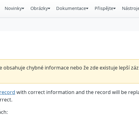
Novinky
Obrázky
Dokumentace
Přispějte
Nástroj
 obsahuje chybné informace nebo že zde existuje lepší záz
record
with correct information and the record will be repl
rrect.
ách: