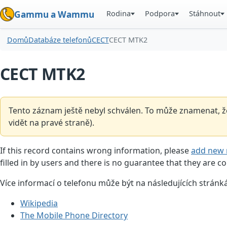
Rodina
Podpora
Stáhnout
Gammu a Wammu
Domů
Databáze telefonů
CECT
CECT MTK2
CECT MTK2
Tento záznam ještě nebyl schválen. To může znamenat, že
vidět na pravé straně).
If this record contains wrong information, please
add new 
filled in by users and there is no guarantee that they are co
Více informací o telefonu může být na následujících stránk
Wikipedia
The Mobile Phone Directory