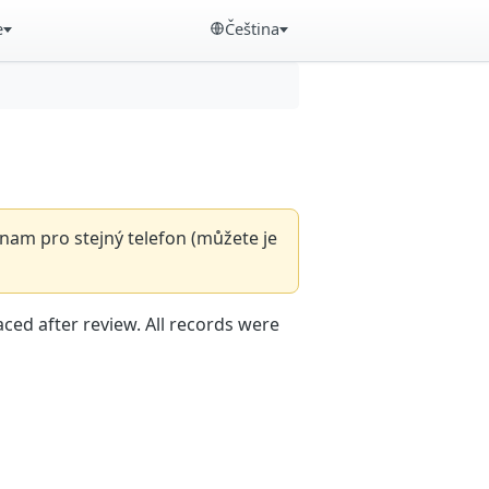
e
Čeština
nam pro stejný telefon (můžete je
aced after review. All records were