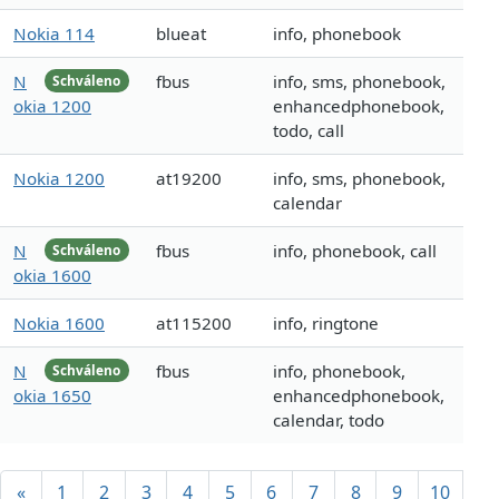
Nokia 114
blueat
info, phonebook
N
fbus
info, sms, phonebook,
Schváleno
okia 1200
enhancedphonebook,
todo, call
Nokia 1200
at19200
info, sms, phonebook,
calendar
N
fbus
info, phonebook, call
Schváleno
okia 1600
Nokia 1600
at115200
info, ringtone
N
fbus
info, phonebook,
Schváleno
okia 1650
enhancedphonebook,
calendar, todo
«
1
2
3
4
5
6
7
8
9
10