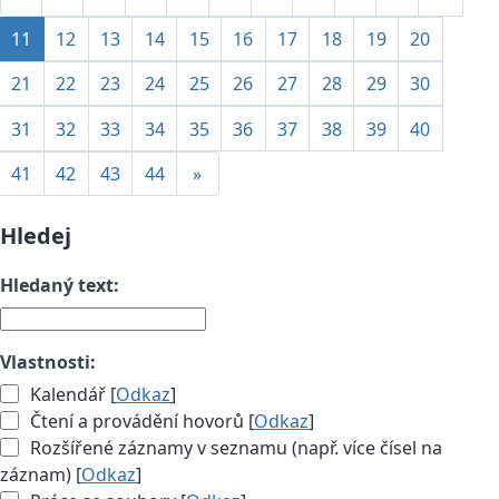
11
12
13
14
15
16
17
18
19
20
21
22
23
24
25
26
27
28
29
30
31
32
33
34
35
36
37
38
39
40
41
42
43
44
»
Hledej
Hledaný text:
Vlastnosti:
Kalendář [
Odkaz
]
Čtení a provádění hovorů [
Odkaz
]
Rozšířené záznamy v seznamu (např. více čísel na
záznam) [
Odkaz
]