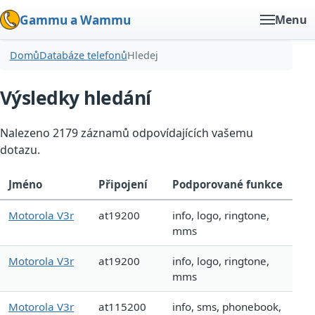
Gammu a Wammu
Menu
Domů
Databáze telefonů
Hledej
Výsledky hledání
Nalezeno 2179 záznamů odpovídajících vašemu
dotazu.
Jméno
Připojení
Podporované funkce
Motorola V3r
at19200
info, logo, ringtone,
mms
Motorola V3r
at19200
info, logo, ringtone,
mms
Motorola V3r
at115200
info, sms, phonebook,