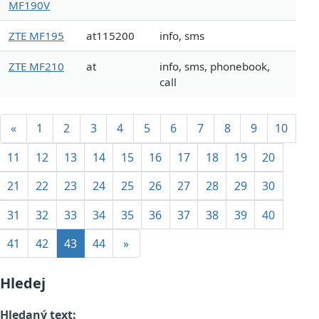
MF190V
ZTE MF195
at115200
info, sms
ZTE MF210
at
info, sms, phonebook,
call
«
1
2
3
4
5
6
7
8
9
10
11
12
13
14
15
16
17
18
19
20
21
22
23
24
25
26
27
28
29
30
31
32
33
34
35
36
37
38
39
40
41
42
43
44
»
Hledej
Hledaný text: