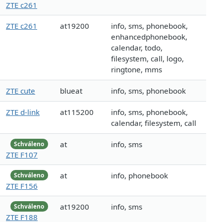
ZTE c261
ZTE c261
at19200
info, sms, phonebook,
enhancedphonebook,
calendar, todo,
filesystem, call, logo,
ringtone, mms
ZTE cute
blueat
info, sms, phonebook
ZTE d-link
at115200
info, sms, phonebook,
calendar, filesystem, call
at
info, sms
Schváleno
ZTE F107
at
info, phonebook
Schváleno
ZTE F156
at19200
info, sms
Schváleno
ZTE F188