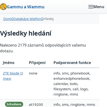
Gammu a Wammu
Menu
Domů
Databáze telefonů
Hledej
Výsledky hledání
Nalezeno 2179 záznamů odpovídajících vašemu
dotazu.
Jméno
Připojení
Podporované funkce
ZTE blade Q
none
info, sms, phonebook,
maxi
enhancedphonebook,
calendar, todo,
filesystem, call, logo,
ringtone, mms
at19200
info, sms, ringtone, mms
Schváleno