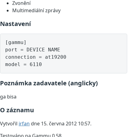
Zvonění
Multimediální zprávy
Nastavení
[gammu]

port = DEVICE NAME

connection = at19200

model = 6110
Poznámka zadavatele (anglicky)
ga bisa
O záznamu
Vytvořil
irfan
dne 15. června 2012 10:57.
Testováno na Gammu 0.58.