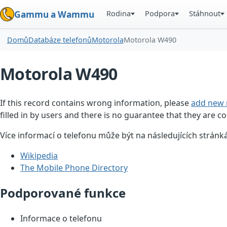
Rodina
Podpora
Stáhnout
Gammu a Wammu
Domů
Databáze telefonů
Motorola
Motorola W490
Motorola W490
If this record contains wrong information, please
add new 
filled in by users and there is no guarantee that they are co
Více informací o telefonu může být na následujících stránk
Wikipedia
The Mobile Phone Directory
Podporované funkce
Informace o telefonu