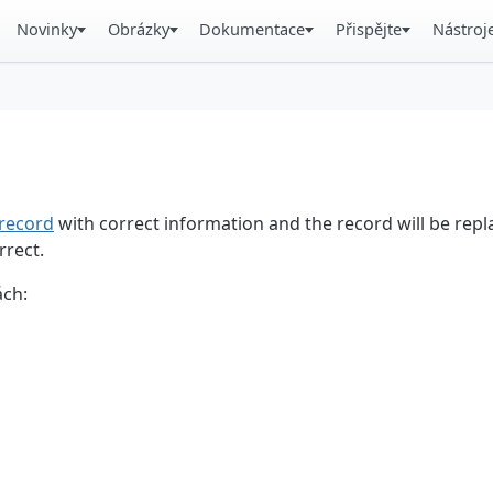
Novinky
Obrázky
Dokumentace
Přispějte
Nástroj
record
with correct information and the record will be repl
rrect.
ách: