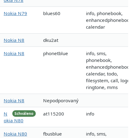
okia N78
Nokia N79
blues60
info, phonebook,
enhancedphonebook,
calendar
Nokia N8
dku2at
Nokia N8
phonetblue
info, sms,
phonebook,
enhancedphonebook,
calendar, todo,
filesystem, call, logo,
ringtone, mms
Nokia N8
Nepodporovaný
N
at115200
info
Schváleno
okia N80
Nokia N80
fbusblue
info, sms,