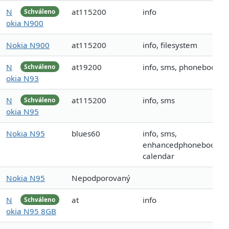
N
at115200
info
Schváleno
okia N900
Nokia N900
at115200
info, filesystem
N
at19200
info, sms, phonebook
Schváleno
okia N93
N
at115200
info, sms
Schváleno
okia N95
Nokia N95
blues60
info, sms,
enhancedphonebook,
calendar
Nokia N95
Nepodporovaný
N
at
info
Schváleno
okia N95 8GB