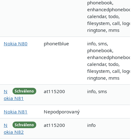
phonebook,
enhancedphonebook,
calendar, todo,
filesystem, call, logo,
ringtone, mms
Nokia N80
phonetblue
info, sms,
phonebook,
enhancedphonebook,
calendar, todo,
filesystem, call, logo,
ringtone, mms
N
at115200
info, sms
Schváleno
okia N81
Nokia N81
Nepodporovaný
N
at115200
info
Schváleno
okia N82