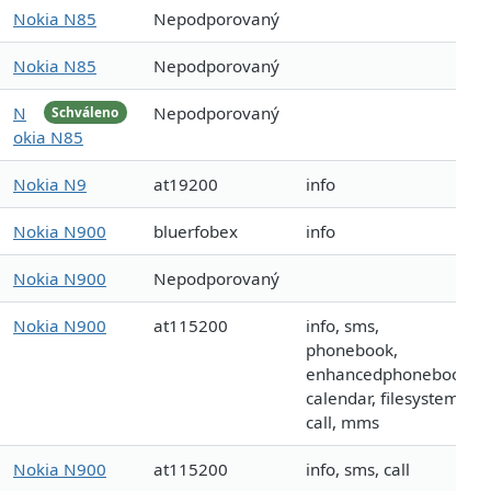
Nokia N85
Nepodporovaný
Nokia N85
Nepodporovaný
N
Nepodporovaný
Schváleno
okia N85
Nokia N9
at19200
info
Nokia N900
bluerfobex
info
Nokia N900
Nepodporovaný
Nokia N900
at115200
info, sms,
phonebook,
enhancedphonebook,
calendar, filesystem,
call, mms
Nokia N900
at115200
info, sms, call