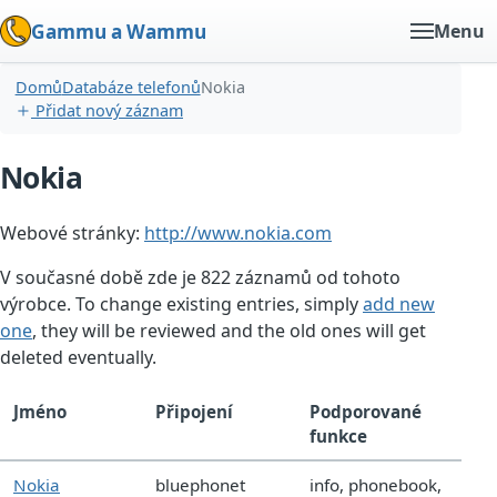
Gammu a Wammu
Menu
Domů
Databáze telefonů
Nokia
Přidat nový záznam
Nokia
Webové stránky:
http://www.nokia.com
V současné době zde je 822 záznamů od tohoto
výrobce. To change existing entries, simply
add new
one
, they will be reviewed and the old ones will get
deleted eventually.
Jméno
Připojení
Podporované
funkce
Nokia
bluephonet
info, phonebook,