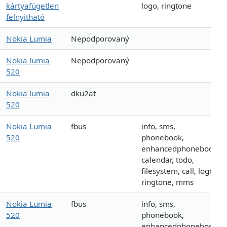
kártyafügetlen
logo, ringtone
felnyitható
Nokia Lumia
Nepodporovaný
Nokia lumia
Nepodporovaný
520
Nokia lumia
dku2at
520
Nokia Lumia
fbus
info, sms,
520
phonebook,
enhancedphonebook,
calendar, todo,
filesystem, call, logo,
ringtone, mms
Nokia Lumia
fbus
info, sms,
520
phonebook,
enhancedphonebook,