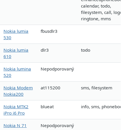
calendar, todo,
filesystem, call, logo,
ringtone, mms
Nokia lumia
fbusdlr3
530
Nokia lumia
dlr3
todo
610
Nokia lumina
Nepodporovaný
520
Nokia Modem
at115200
sms, filesystem
Nokia200
Nokia MTK2
blueat
info, sms, phonebook
iPro i6 Pro
Nokia N 71
Nepodporovaný