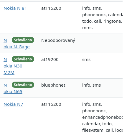
Nokia N 81
at115200
info, sms,
phonebook, calendar,
todo, call, ringtone,
mms
N
Nepodporovaný
Schváleno
okia N-Gage
N
at19200
sms
Schváleno
okia N30
M2M
N
bluephonet
info, sms
Schváleno
okia N65
Nokia N7
at115200
info, sms,
phonebook,
enhancedphonebook,
calendar, todo,
filesystem, call, logo,