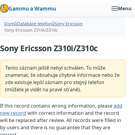
Gammu a Wammu
Menu
Domů
Databáze telefonů
Sony Ericsson
Sony Ericsson Z310i/Z310c
Sony Ericsson Z310i/Z310c
Tento záznam ještě nebyl schválen. To může
znamenat, že obsahuje chybné informace nebo že
zde existuje lepší záznam pro stejný telefon
(můžete je vidět na pravé straně).
If this record contains wrong information, please
add
new record
with correct information and the record
will be replaced after review. All records were filled in
by users and there is no guarantee that they are
correct.