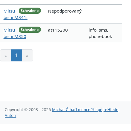
Mitsu
Nepodporovaný
Schváleno
bishi M341i
Mitsu
at115200
info, sms,
Schváleno
bishi M350
phonebook
«
1
»
Copyright © 2003 - 2026
Michal Čihař
Licence
Přispějte
Hledej
Autoři