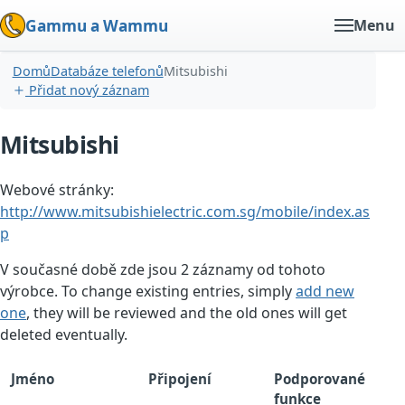
Gammu a Wammu
Menu
Domů
Databáze telefonů
Mitsubishi
Přidat nový záznam
Mitsubishi
Webové stránky:
http://www.mitsubishielectric.com.sg/mobile/index.as
p
V současné době zde jsou 2 záznamy od tohoto
výrobce. To change existing entries, simply
add new
one
, they will be reviewed and the old ones will get
deleted eventually.
Jméno
Připojení
Podporované
funkce