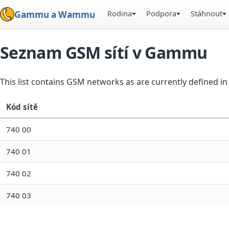
Rodina
Podpora
Stáhnout
Gammu a Wammu
Seznam GSM sítí v Gammu
This list contains GSM networks as are currently defined 
Kód sítě
740 00
740 01
740 02
740 03