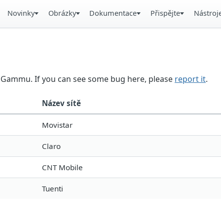
Novinky
Obrázky
Dokumentace
Přispějte
Nástroj
in Gammu. If you can see some bug here, please
report it
.
Název sítě
Movistar
Claro
CNT Mobile
Tuenti