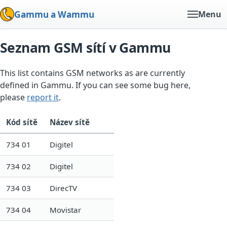
Gammu a Wammu
Menu
Seznam GSM sítí v Gammu
This list contains GSM networks as are currently
defined in Gammu. If you can see some bug here,
please
report it
.
Kód sítě
Název sítě
734 01
Digitel
734 02
Digitel
734 03
DirecTV
734 04
Movistar