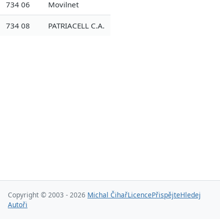
734 06
Movilnet
734 08
PATRIACELL C.A.
Copyright © 2003 - 2026
Michal Čihař
Licence
Přispějte
Hledej
Autoři