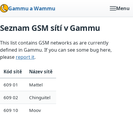
Gammu a Wammu
Menu
Seznam GSM sítí v Gammu
This list contains GSM networks as are currently
defined in Gammu. If you can see some bug here,
please
report it
.
Kód sítě
Název sítě
609 01
Mattel
609 02
Chinguitel
609 10
Moov