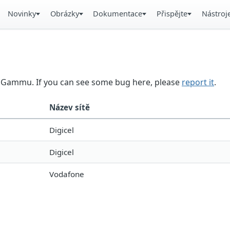
Novinky
Obrázky
Dokumentace
Přispějte
Nástroj
in Gammu. If you can see some bug here, please
report it
.
Název sítě
Digicel
Digicel
Vodafone