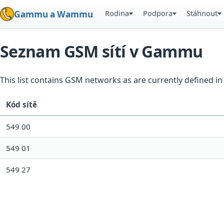
Rodina
Podpora
Stáhnout
Gammu a Wammu
Seznam GSM sítí v Gammu
This list contains GSM networks as are currently defined 
Kód sítě
549 00
549 01
549 27