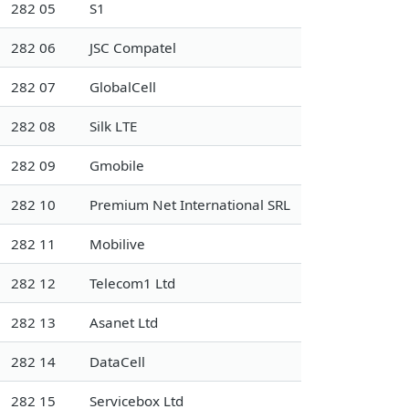
282 05
S1
282 06
JSC Compatel
282 07
GlobalCell
282 08
Silk LTE
282 09
Gmobile
282 10
Premium Net International SRL
282 11
Mobilive
282 12
Telecom1 Ltd
282 13
Asanet Ltd
282 14
DataCell
282 15
Servicebox Ltd