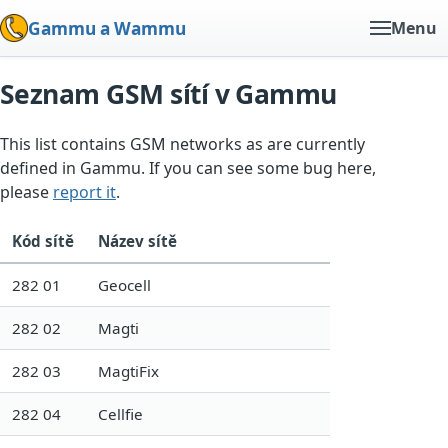
Gammu a Wammu
Menu
Seznam GSM sítí v Gammu
This list contains GSM networks as are currently
defined in Gammu. If you can see some bug here,
please
report it
.
Kód sítě
Název sítě
282 01
Geocell
282 02
Magti
282 03
MagtiFix
282 04
Cellfie