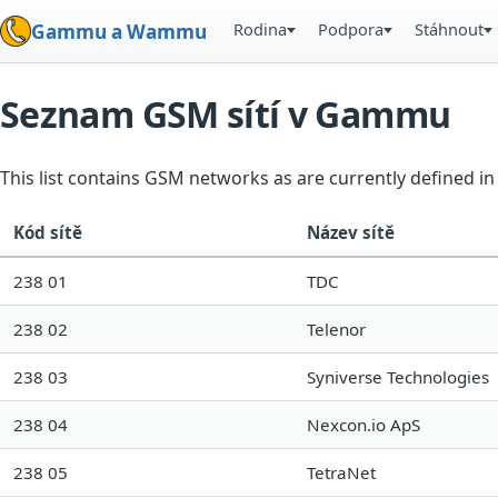
Rodina
Podpora
Stáhnout
Gammu a Wammu
Seznam GSM sítí v Gammu
This list contains GSM networks as are currently defined 
Kód sítě
Název sítě
238 01
TDC
238 02
Telenor
238 03
Syniverse Technologies
238 04
Nexcon.io ApS
238 05
TetraNet