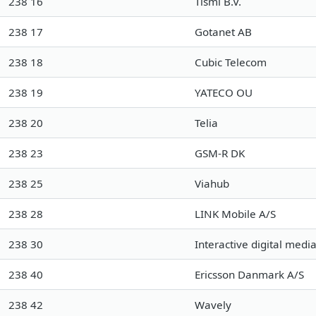
238 16
Tismi B.V.
238 17
Gotanet AB
238 18
Cubic Telecom
238 19
YATECO OU
238 20
Telia
238 23
GSM-R DK
238 25
Viahub
238 28
LINK Mobile A/S
238 30
Interactive digital med
238 40
Ericsson Danmark A/S
238 42
Wavely