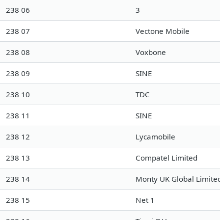
238 06
3
238 07
Vectone Mobile
238 08
Voxbone
238 09
SINE
238 10
TDC
238 11
SINE
238 12
Lycamobile
238 13
Compatel Limited
238 14
Monty UK Global Limite
238 15
Net 1