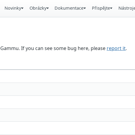
Novinky
Obrázky
Dokumentace
Přispějte
Nástroj
in Gammu. If you can see some bug here, please
report it
.