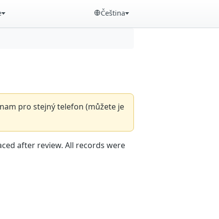
e
Čeština
nam pro stejný telefon (můžete je
aced after review. All records were