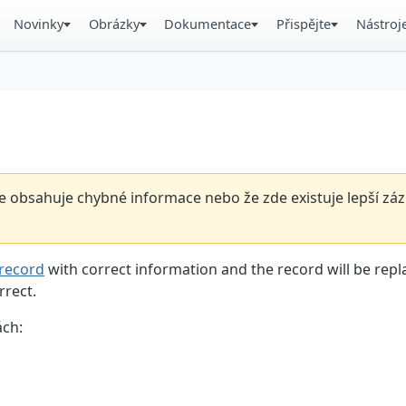
Novinky
Obrázky
Dokumentace
Přispějte
Nástroj
 obsahuje chybné informace nebo že zde existuje lepší záz
record
with correct information and the record will be repl
rrect.
ách: