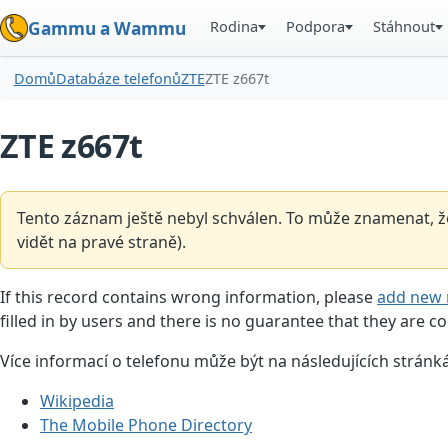
Rodina
Podpora
Stáhnout
Gammu a Wammu
Domů
Databáze telefonů
ZTE
ZTE z667t
ZTE z667t
Tento záznam ještě nebyl schválen. To může znamenat, že
vidět na pravé straně).
If this record contains wrong information, please
add new 
filled in by users and there is no guarantee that they are co
Více informací o telefonu může být na následujících stránk
Wikipedia
The Mobile Phone Directory