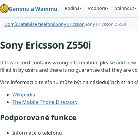
Rodina
Podpora
Stáhnout
Gammu a Wammu
Domů
Databáze telefonů
Sony Ericsson
Sony Ericsson Z550i
Sony Ericsson Z550i
If this record contains wrong information, please
add new 
filled in by users and there is no guarantee that they are co
Více informací o telefonu může být na následujících stránk
Wikipedia
The Mobile Phone Directory
Podporované funkce
Informace o telefonu