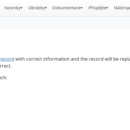
Novinky
Obrázky
Dokumentace
Přispějte
Nástroj
record
with correct information and the record will be repl
rrect.
ách: