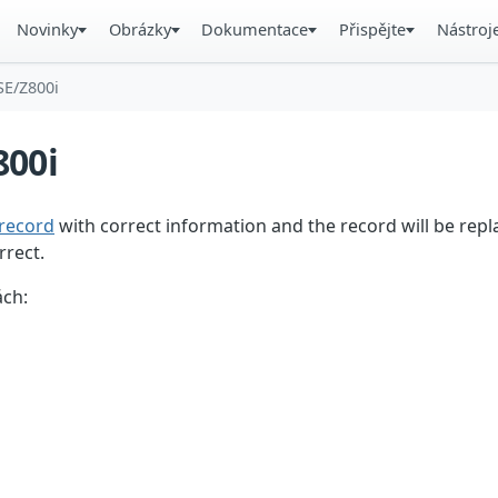
Novinky
Obrázky
Dokumentace
Přispějte
Nástroj
SE/Z800i
800i
record
with correct information and the record will be repl
rrect.
ách: