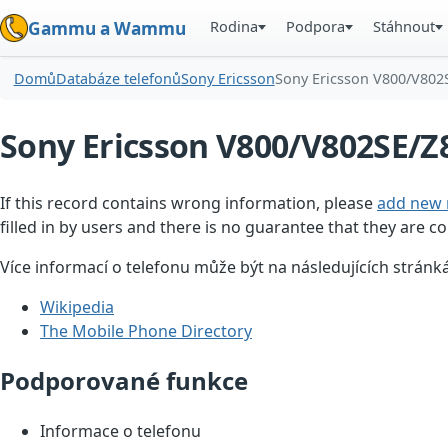
Rodina
Podpora
Stáhnout
Gammu a Wammu
Domů
Databáze telefonů
Sony Ericsson
Sony Ericsson V800/V802
Sony Ericsson V800/V802SE/Z
If this record contains wrong information, please
add new 
filled in by users and there is no guarantee that they are co
Více informací o telefonu může být na následujících stránk
Wikipedia
The Mobile Phone Directory
Podporované funkce
Informace o telefonu