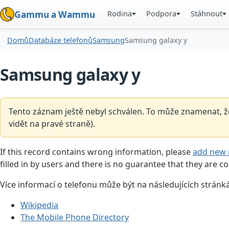
Rodina
Podpora
Stáhnout
Gammu a Wammu
Domů
Databáze telefonů
Samsung
Samsung galaxy y
Samsung galaxy y
Tento záznam ještě nebyl schválen. To může znamenat, že
vidět na pravé straně).
If this record contains wrong information, please
add new 
filled in by users and there is no guarantee that they are co
Více informací o telefonu může být na následujících stránk
Wikipedia
The Mobile Phone Directory