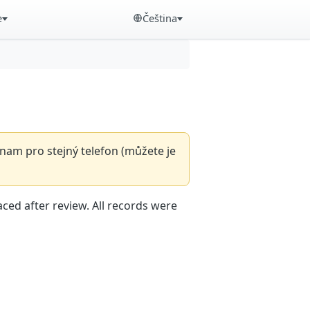
e
Čeština
nam pro stejný telefon (můžete je
aced after review. All records were