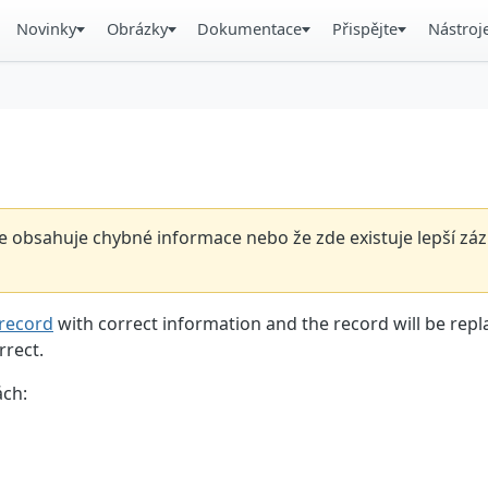
Novinky
Obrázky
Dokumentace
Přispějte
Nástroj
 obsahuje chybné informace nebo že zde existuje lepší záz
record
with correct information and the record will be repl
rrect.
ách: