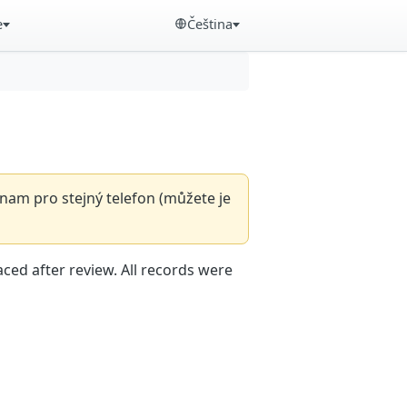
e
Čeština
nam pro stejný telefon (můžete je
aced after review. All records were