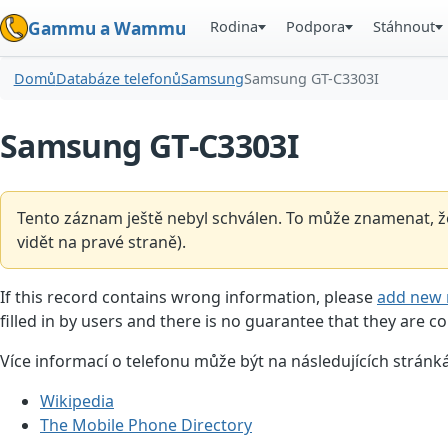
Rodina
Podpora
Stáhnout
Gammu a Wammu
Domů
Databáze telefonů
Samsung
Samsung GT-C3303I
Samsung GT-C3303I
Tento záznam ještě nebyl schválen. To může znamenat, že
vidět na pravé straně).
If this record contains wrong information, please
add new 
filled in by users and there is no guarantee that they are co
Více informací o telefonu může být na následujících stránk
Wikipedia
The Mobile Phone Directory