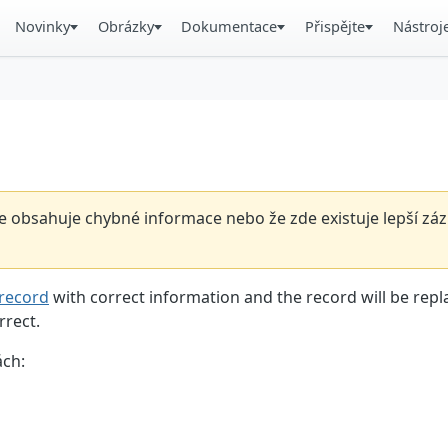
Novinky
Obrázky
Dokumentace
Přispějte
Nástroj
 obsahuje chybné informace nebo že zde existuje lepší záz
record
with correct information and the record will be repl
rrect.
ách: