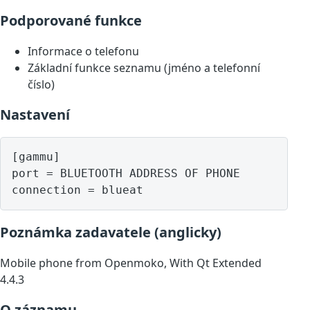
Podporované funkce
Informace o telefonu
Základní funkce seznamu (jméno a telefonní
číslo)
Nastavení
[gammu]

port = BLUETOOTH ADDRESS OF PHONE

Poznámka zadavatele (anglicky)
Mobile phone from Openmoko, With Qt Extended
4.4.3
O záznamu