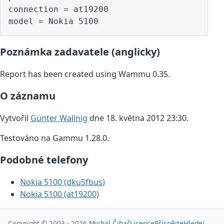
connection = at19200

model = Nokia 5100
Poznámka zadavatele (anglicky)
Report has been created using Wammu 0.35.
O záznamu
Vytvořil
Günter Wallnig
dne 18. května 2012 23:30.
Testováno na Gammu 1.28.0.
Podobné telefony
Nokia 5100 (dku5fbus)
Nokia 5100 (at19200)
Copyright © 2003 - 2026
Michal Čihař
Licence
Přispějte
Hledej