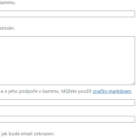
 Gammu.
stován.
u a o jeho podpoře v Gammu. Můžete použít
značky markdown
.
, jak bude email zobrazen.