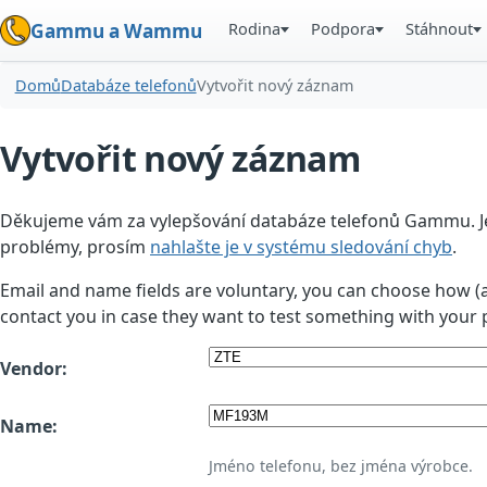
Rodina
Podpora
Stáhnout
Gammu a Wammu
Domů
Databáze telefonů
Vytvořit nový záznam
Vytvořit nový záznam
Děkujeme vám za vylepšování databáze telefonů Gammu. Jedn
problémy, prosím
nahlašte je v systému sledování chyb
.
Email and name fields are voluntary, you can choose how (
contact you in case they want to test something with your 
Vendor:
Name:
Jméno telefonu, bez jména výrobce.