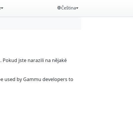
e
Čeština
Pokud jste narazili na nějaké
n be used by Gammu developers to