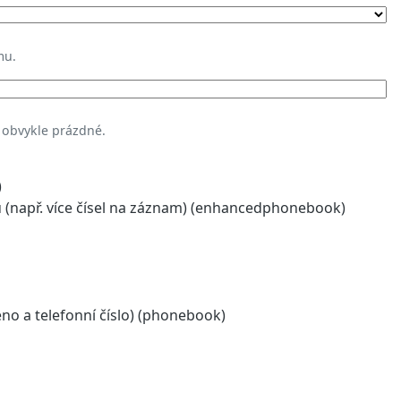
mu.
 obvykle prázdné.
)
(např. více čísel na záznam) (enhancedphonebook)
o a telefonní číslo) (phonebook)