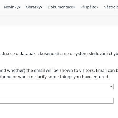
Novinky
Obrázky
Dokumentace
Přispějte
Nástroj
á se o databázi zkušeností a ne o systém sledování chyb. 
and whether) the email will be shown to visitors. Email ca
phone or want to clarify some things you have entered.