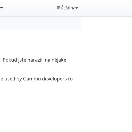
e
Čeština
Pokud jste narazili na nějaké
n be used by Gammu developers to