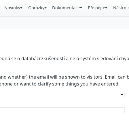
Novinky
Obrázky
Dokumentace
Přispějte
Nástroj
á se o databázi zkušeností a ne o systém sledování chyb. 
and whether) the email will be shown to visitors. Email ca
phone or want to clarify some things you have entered.