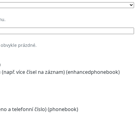
mu.
 obvykle prázdné.
)
(např. více čísel na záznam) (enhancedphonebook)
o a telefonní číslo) (phonebook)