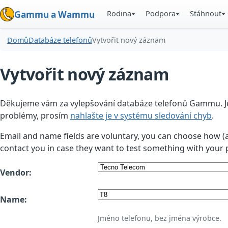
Rodina
Podpora
Stáhnout
Gammu a Wammu
Domů
Databáze telefonů
Vytvořit nový záznam
Vytvořit nový záznam
Děkujeme vám za vylepšování databáze telefonů Gammu. Jedn
problémy, prosím
nahlašte je v systému sledování chyb
.
Email and name fields are voluntary, you can choose how (
contact you in case they want to test something with your 
Vendor:
Name:
Jméno telefonu, bez jména výrobce.