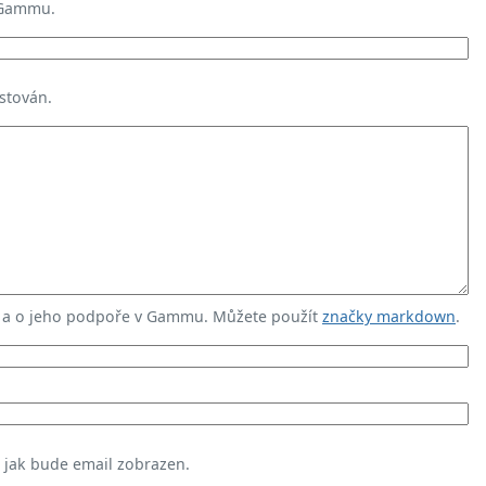
 Gammu.
stován.
u a o jeho podpoře v Gammu. Můžete použít
značky markdown
.
, jak bude email zobrazen.