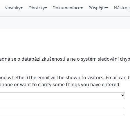
Novinky
Obrázky
Dokumentace
Přispějte
Nástroj
á se o databázi zkušeností a ne o systém sledování chyb. 
and whether) the email will be shown to visitors. Email ca
phone or want to clarify some things you have entered.