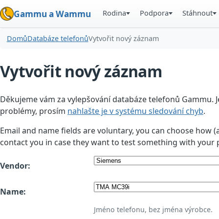
Rodina
Podpora
Stáhnout
Gammu a Wammu
Domů
Databáze telefonů
Vytvořit nový záznam
Vytvořit nový záznam
Děkujeme vám za vylepšování databáze telefonů Gammu. Jedn
problémy, prosím
nahlašte je v systému sledování chyb
.
Email and name fields are voluntary, you can choose how (
contact you in case they want to test something with your 
Vendor:
Name:
Jméno telefonu, bez jména výrobce.