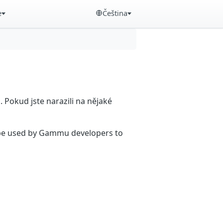
e
Čeština
Pokud jste narazili na nějaké
n be used by Gammu developers to