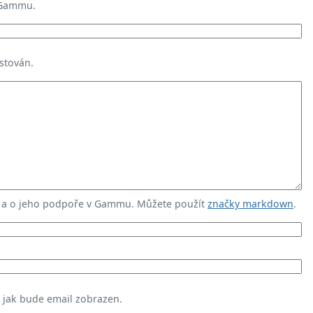
 Gammu.
stován.
u a o jeho podpoře v Gammu. Můžete použít
značky markdown
.
, jak bude email zobrazen.