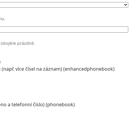
mu.
 obvykle prázdné.
)
(např. více čísel na záznam) (enhancedphonebook)
o a telefonní číslo) (phonebook)