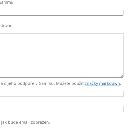
 Gammu.
stován.
u a o jeho podpoře v Gammu. Můžete použít
značky markdown
.
, jak bude email zobrazen.