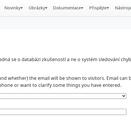
Novinky
Obrázky
Dokumentace
Přispějte
Nástroj
á se o databázi zkušeností a ne o systém sledování chyb. 
and whether) the email will be shown to visitors. Email ca
phone or want to clarify some things you have entered.