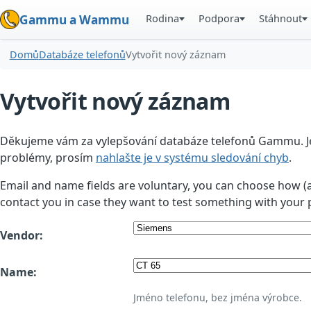
Rodina
Podpora
Stáhnout
Gammu a Wammu
Domů
Databáze telefonů
Vytvořit nový záznam
Vytvořit nový záznam
Děkujeme vám za vylepšování databáze telefonů Gammu. Jedn
problémy, prosím
nahlašte je v systému sledování chyb
.
Email and name fields are voluntary, you can choose how (
contact you in case they want to test something with your 
Vendor:
Name:
Jméno telefonu, bez jména výrobce.