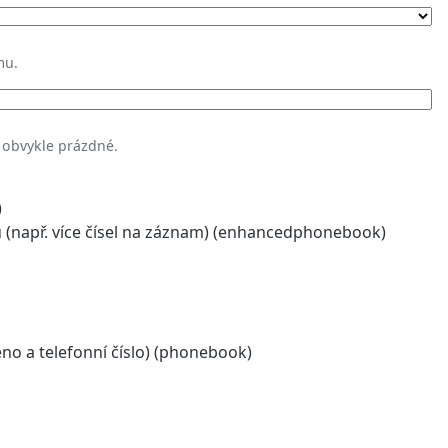
mu.
 obvykle prázdné.
)
(např. více čísel na záznam) (enhancedphonebook)
o a telefonní číslo) (phonebook)