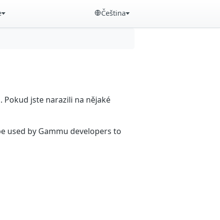
e
Čeština
Pokud jste narazili na nějaké
n be used by Gammu developers to