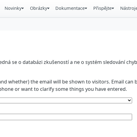
Novinky
Obrázky
Dokumentace
Přispějte
Nástroj
á se o databázi zkušeností a ne o systém sledování chyb. 
and whether) the email will be shown to visitors. Email ca
phone or want to clarify some things you have entered.