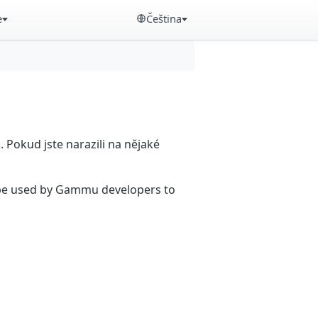
e
Čeština
Pokud jste narazili na nějaké
n be used by Gammu developers to