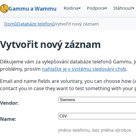
Rodina
Podpora
Stáhnout
Gammu a Wammu
Domů
Databáze telefonů
Vytvořit nový záznam
Vytvořit nový záznam
Děkujeme vám za vylepšování databáze telefonů Gammu. Jedn
problémy, prosím
nahlašte je v systému sledování chyb
.
Email and name fields are voluntary, you can choose how (
contact you in case they want to test something with your 
Vendor:
Name:
Jméno telefonu, bez jména výrobce.