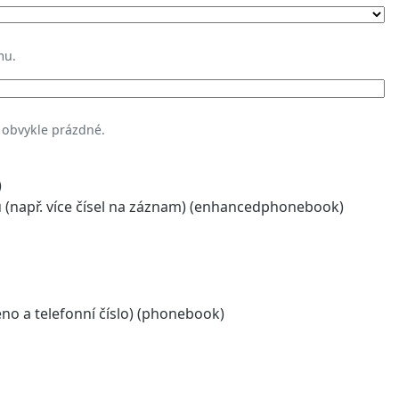
mu.
 obvykle prázdné.
)
(např. více čísel na záznam) (enhancedphonebook)
o a telefonní číslo) (phonebook)