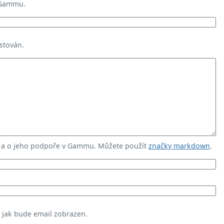
 Gammu.
stován.
u a o jeho podpoře v Gammu. Můžete použít
značky markdown
.
, jak bude email zobrazen.