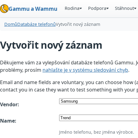
Rodina
Podpora
Stáhnout
Gammu a Wammu
Domů
Databáze telefonů
Vytvořit nový záznam
Vytvořit nový záznam
Děkujeme vám za vylepšování databáze telefonů Gammu. Jedn
problémy, prosím
nahlašte je v systému sledování chyb
.
Email and name fields are voluntary, you can choose how (
contact you in case they want to test something with your 
Vendor:
Name:
Jméno telefonu, bez jména výrobce.