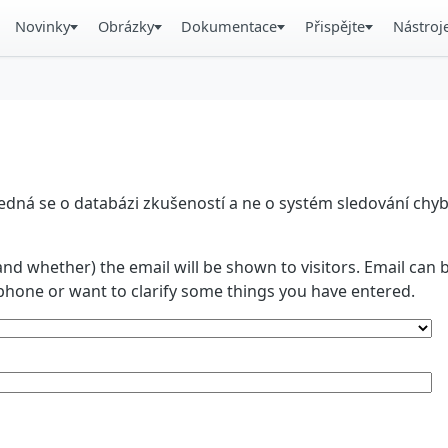
Novinky
Obrázky
Dokumentace
Přispějte
Nástroj
á se o databázi zkušeností a ne o systém sledování chyb. 
and whether) the email will be shown to visitors. Email ca
phone or want to clarify some things you have entered.