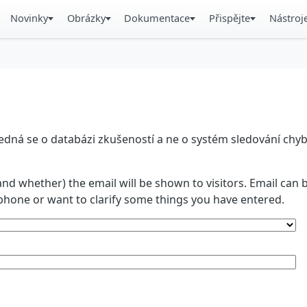
Novinky
Obrázky
Dokumentace
Přispějte
Nástroj
á se o databázi zkušeností a ne o systém sledování chyb. 
and whether) the email will be shown to visitors. Email ca
phone or want to clarify some things you have entered.