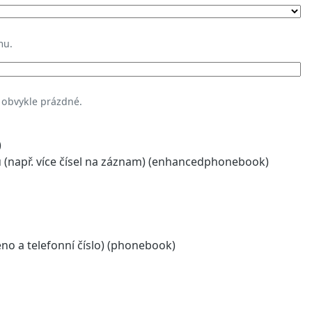
mu.
 obvykle prázdné.
)
(např. více čísel na záznam) (enhancedphonebook)
o a telefonní číslo) (phonebook)