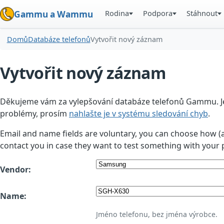
Rodina
Podpora
Stáhnout
Gammu a Wammu
Domů
Databáze telefonů
Vytvořit nový záznam
Vytvořit nový záznam
Děkujeme vám za vylepšování databáze telefonů Gammu. Jedn
problémy, prosím
nahlašte je v systému sledování chyb
.
Email and name fields are voluntary, you can choose how (
contact you in case they want to test something with your 
Vendor:
Name:
Jméno telefonu, bez jména výrobce.