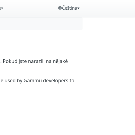
e
Čeština
Pokud jste narazili na nějaké
n be used by Gammu developers to