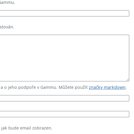
 Gammu.
stován.
u a o jeho podpoře v Gammu. Můžete použít
značky markdown
.
, jak bude email zobrazen.