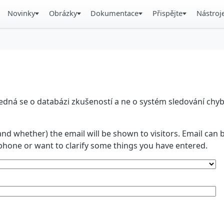
Novinky
Obrázky
Dokumentace
Přispějte
Nástroj
á se o databázi zkušeností a ne o systém sledování chyb. 
and whether) the email will be shown to visitors. Email ca
phone or want to clarify some things you have entered.