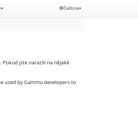
e
Čeština
Pokud jste narazili na nějaké
n be used by Gammu developers to