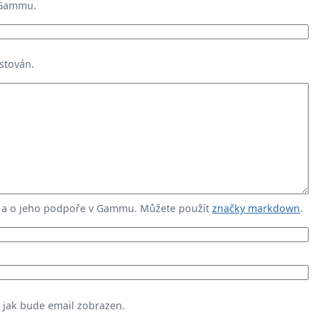
 Gammu.
stován.
u a o jeho podpoře v Gammu. Můžete použít
značky markdown
.
, jak bude email zobrazen.