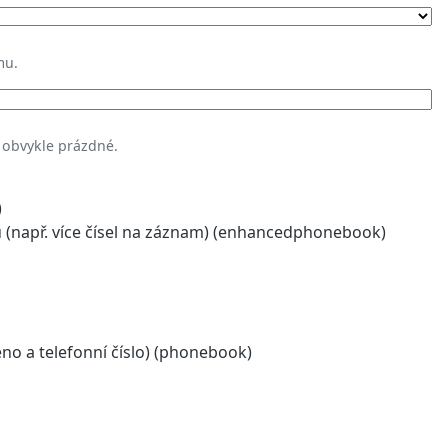
mu.
 obvykle prázdné.
)
(např. více čísel na záznam) (enhancedphonebook)
o a telefonní číslo) (phonebook)