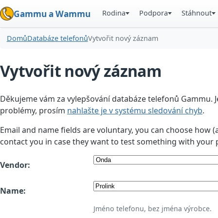
Rodina
Podpora
Stáhnout
Gammu a Wammu
Domů
Databáze telefonů
Vytvořit nový záznam
Vytvořit nový záznam
Děkujeme vám za vylepšování databáze telefonů Gammu. Jedn
problémy, prosím
nahlašte je v systému sledování chyb
.
Email and name fields are voluntary, you can choose how (
contact you in case they want to test something with your 
Vendor:
Name:
Jméno telefonu, bez jména výrobce.