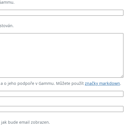
 Gammu.
stován.
u a o jeho podpoře v Gammu. Můžete použít
značky markdown
.
, jak bude email zobrazen.