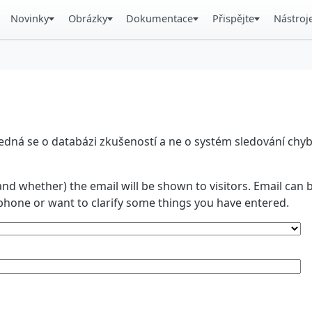
Novinky
Obrázky
Dokumentace
Přispějte
Nástroj
á se o databázi zkušeností a ne o systém sledování chyb. 
and whether) the email will be shown to visitors. Email ca
phone or want to clarify some things you have entered.