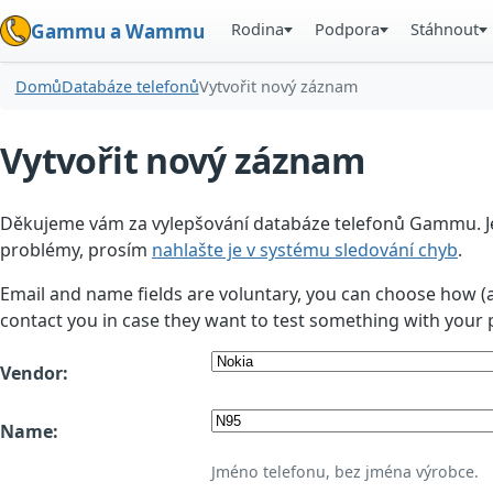
Rodina
Podpora
Stáhnout
Gammu a Wammu
Domů
Databáze telefonů
Vytvořit nový záznam
Vytvořit nový záznam
Děkujeme vám za vylepšování databáze telefonů Gammu. Jedn
problémy, prosím
nahlašte je v systému sledování chyb
.
Email and name fields are voluntary, you can choose how (
contact you in case they want to test something with your 
Vendor:
Name:
Jméno telefonu, bez jména výrobce.