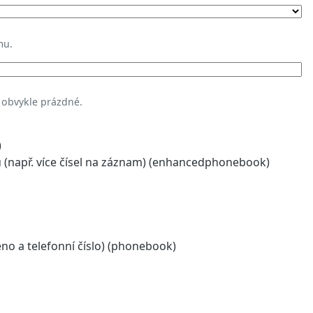
mu.
 obvykle prázdné.
)
(např. více čísel na záznam) (enhancedphonebook)
o a telefonní číslo) (phonebook)