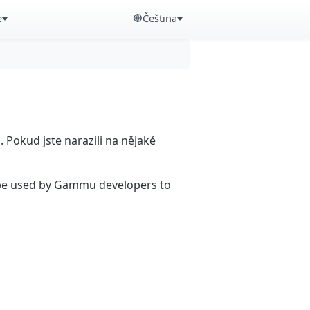
e
Čeština
Pokud jste narazili na nějaké
n be used by Gammu developers to