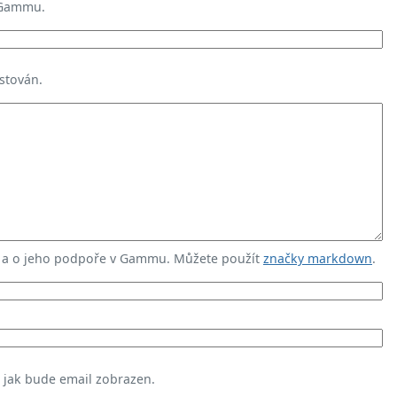
 Gammu.
stován.
u a o jeho podpoře v Gammu. Můžete použít
značky markdown
.
, jak bude email zobrazen.