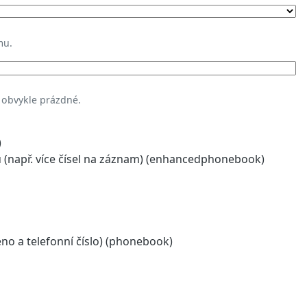
mu.
 obvykle prázdné.
)
(např. více čísel na záznam) (enhancedphonebook)
o a telefonní číslo) (phonebook)