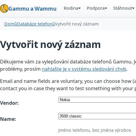
Rodina
Podpora
Stáhnout
Gammu a Wammu
Domů
Databáze telefonů
Vytvořit nový záznam
Vytvořit nový záznam
Děkujeme vám za vylepšování databáze telefonů Gammu. Jedn
problémy, prosím
nahlašte je v systému sledování chyb
.
Email and name fields are voluntary, you can choose how (
contact you in case they want to test something with your 
Vendor:
Name:
Jméno telefonu, bez jména výrobce.