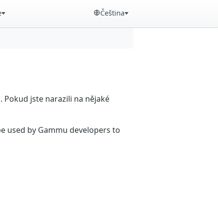
e
Čeština
Pokud jste narazili na nějaké
n be used by Gammu developers to