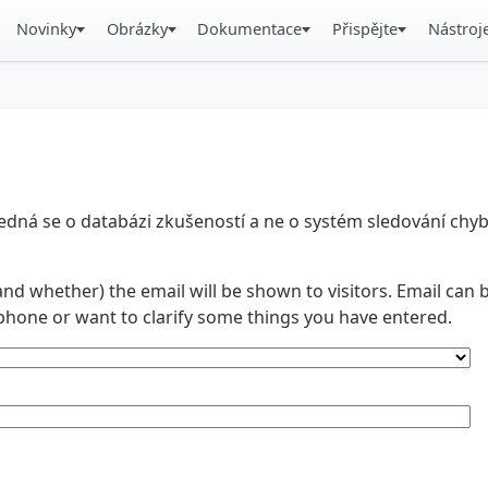
Novinky
Obrázky
Dokumentace
Přispějte
Nástroj
á se o databázi zkušeností a ne o systém sledování chyb. 
and whether) the email will be shown to visitors. Email ca
phone or want to clarify some things you have entered.