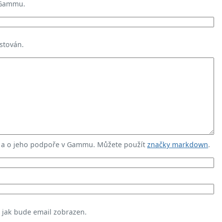
 Gammu.
stován.
u a o jeho podpoře v Gammu. Můžete použít
značky markdown
.
, jak bude email zobrazen.