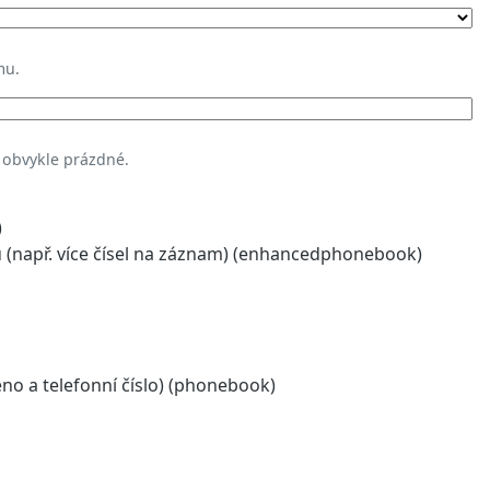
mu.
 obvykle prázdné.
)
(např. více čísel na záznam) (enhancedphonebook)
o a telefonní číslo) (phonebook)