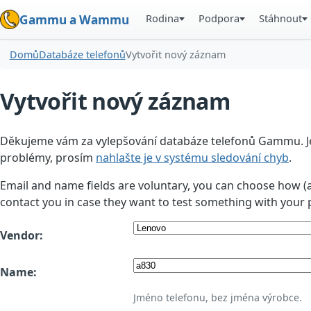
Rodina
Podpora
Stáhnout
Gammu a Wammu
Domů
Databáze telefonů
Vytvořit nový záznam
Vytvořit nový záznam
Děkujeme vám za vylepšování databáze telefonů Gammu. Jedn
problémy, prosím
nahlašte je v systému sledování chyb
.
Email and name fields are voluntary, you can choose how (
contact you in case they want to test something with your 
Vendor:
Name:
Jméno telefonu, bez jména výrobce.