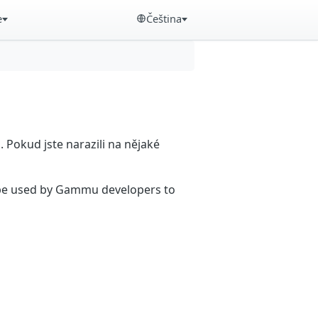
e
Čeština
Pokud jste narazili na nějaké
n be used by Gammu developers to