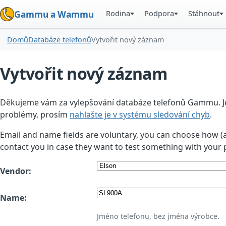
Rodina
Podpora
Stáhnout
Gammu a Wammu
Domů
Databáze telefonů
Vytvořit nový záznam
Vytvořit nový záznam
Děkujeme vám za vylepšování databáze telefonů Gammu. Jedn
problémy, prosím
nahlašte je v systému sledování chyb
.
Email and name fields are voluntary, you can choose how (
contact you in case they want to test something with your 
Vendor:
Name:
Jméno telefonu, bez jména výrobce.