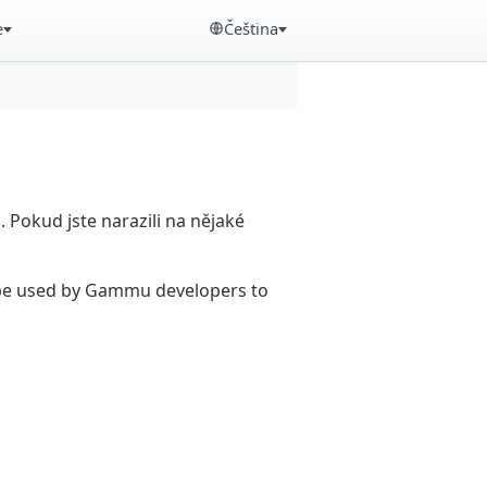
e
Čeština
Pokud jste narazili na nějaké
n be used by Gammu developers to