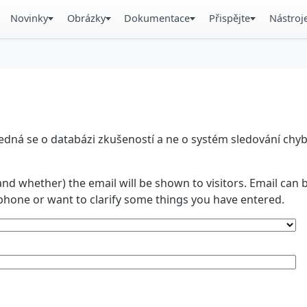
Novinky
Obrázky
Dokumentace
Přispějte
Nástroj
á se o databázi zkušeností a ne o systém sledování chyb. 
and whether) the email will be shown to visitors. Email ca
phone or want to clarify some things you have entered.