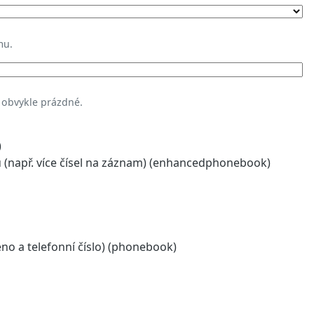
mu.
 obvykle prázdné.
)
(např. více čísel na záznam) (enhancedphonebook)
o a telefonní číslo) (phonebook)