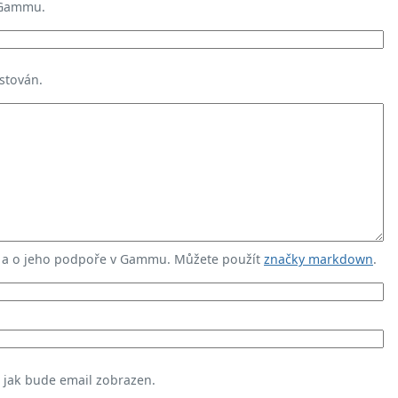
 Gammu.
stován.
u a o jeho podpoře v Gammu. Můžete použít
značky markdown
.
, jak bude email zobrazen.