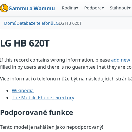
Rodina
Podpora
Stáhnout
Gammu a Wammu
Domů
Databáze telefonů
LG
LG HB 620T
LG HB 620T
If this record contains wrong information, please
add new 
filled in by users and there is no guarantee that they are co
Více informací o telefonu může být na následujících stránk
Wikipedia
The Mobile Phone Directory
Podporované funkce
Tento model je nahlášen jako nepodporovaný!