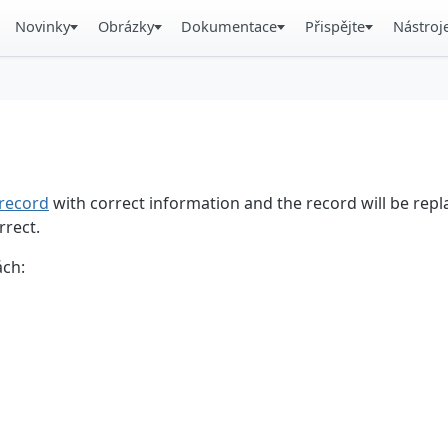
Novinky
Obrázky
Dokumentace
Přispějte
Nástroj
record
with correct information and the record will be repl
rrect.
ách: