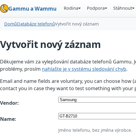
Rodina
Podpora
Stáhnout
Gammu a Wammu
Domů
Databáze telefonů
Vytvořit nový záznam
Vytvořit nový záznam
Děkujeme vám za vylepšování databáze telefonů Gammu. Jedn
problémy, prosím
nahlašte je v systému sledování chyb
.
Email and name fields are voluntary, you can choose how (
contact you in case they want to test something with your 
Vendor:
Name:
Jméno telefonu, bez jména výrobce.