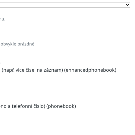
mu.
 obvykle prázdné.
)
(např. více čísel na záznam) (enhancedphonebook)
o a telefonní číslo) (phonebook)