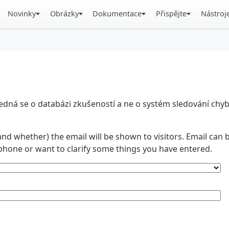
Novinky
Obrázky
Dokumentace
Přispějte
Nástroj
á se o databázi zkušeností a ne o systém sledování chyb. 
and whether) the email will be shown to visitors. Email ca
phone or want to clarify some things you have entered.