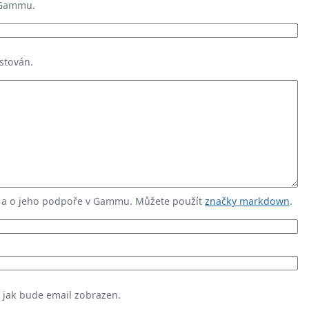
 Gammu.
stován.
u a o jeho podpoře v Gammu. Můžete použít
značky markdown
.
, jak bude email zobrazen.