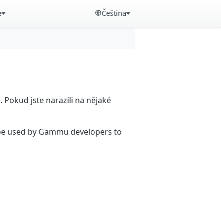
e
Čeština
Pokud jste narazili na nějaké
n be used by Gammu developers to