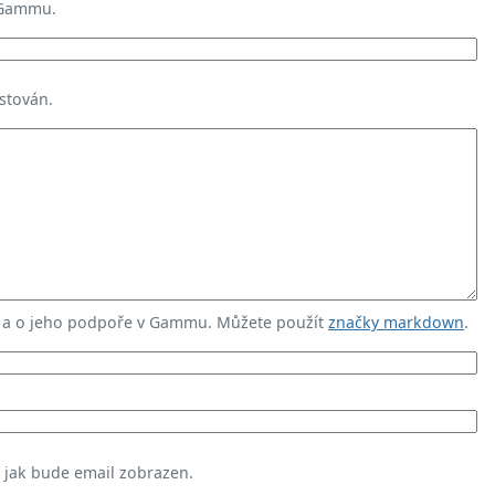
 Gammu.
stován.
u a o jeho podpoře v Gammu. Můžete použít
značky markdown
.
, jak bude email zobrazen.