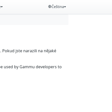
e
Čeština
Pokud jste narazili na nějaké
n be used by Gammu developers to