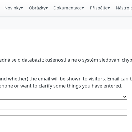
Novinky
Obrázky
Dokumentace
Přispějte
Nástroj
á se o databázi zkušeností a ne o systém sledování chyb. 
and whether) the email will be shown to visitors. Email ca
phone or want to clarify some things you have entered.