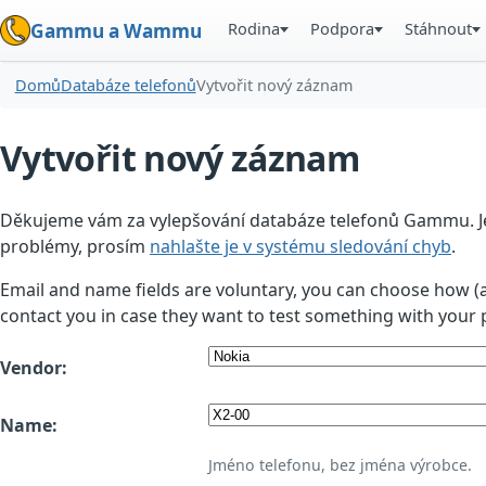
Rodina
Podpora
Stáhnout
Gammu a Wammu
Domů
Databáze telefonů
Vytvořit nový záznam
Vytvořit nový záznam
Děkujeme vám za vylepšování databáze telefonů Gammu. Jedn
problémy, prosím
nahlašte je v systému sledování chyb
.
Email and name fields are voluntary, you can choose how (
contact you in case they want to test something with your 
Vendor:
Name:
Jméno telefonu, bez jména výrobce.