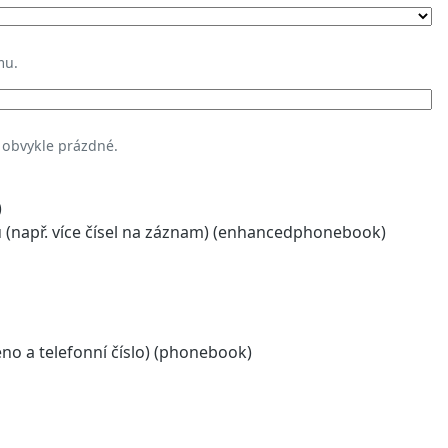
mu.
 obvykle prázdné.
)
(např. více čísel na záznam) (enhancedphonebook)
o a telefonní číslo) (phonebook)