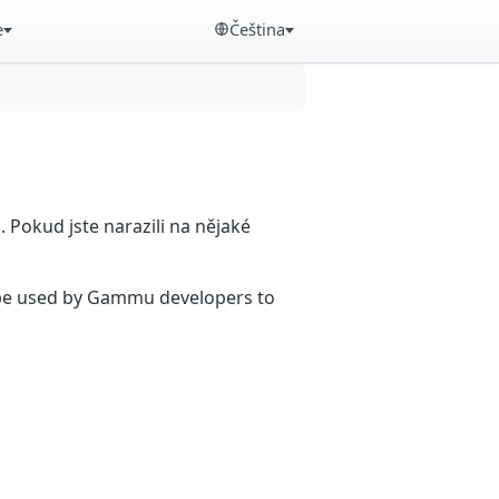
e
Čeština
Pokud jste narazili na nějaké
n be used by Gammu developers to