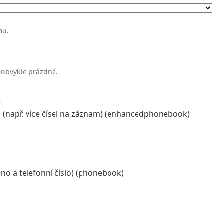
mu.
 obvykle prázdné.
)
(např. více čísel na záznam) (enhancedphonebook)
o a telefonní číslo) (phonebook)