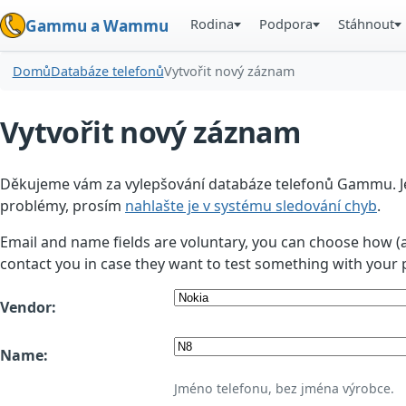
Rodina
Podpora
Stáhnout
Gammu a Wammu
Domů
Databáze telefonů
Vytvořit nový záznam
Vytvořit nový záznam
Děkujeme vám za vylepšování databáze telefonů Gammu. Jedn
problémy, prosím
nahlašte je v systému sledování chyb
.
Email and name fields are voluntary, you can choose how (
contact you in case they want to test something with your 
Vendor:
Name:
Jméno telefonu, bez jména výrobce.