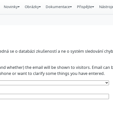
Novinky
Obrázky
Dokumentace
Přispějte
Nástroj
á se o databázi zkušeností a ne o systém sledování chyb. 
and whether) the email will be shown to visitors. Email ca
phone or want to clarify some things you have entered.