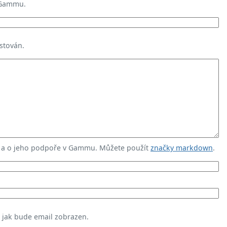
 Gammu.
stován.
u a o jeho podpoře v Gammu. Můžete použít
značky markdown
.
, jak bude email zobrazen.