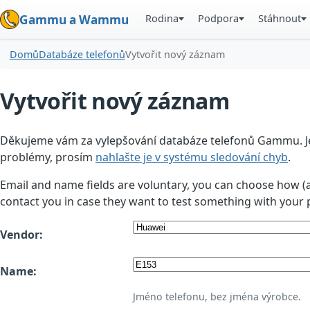
Rodina
Podpora
Stáhnout
Gammu a Wammu
Domů
Databáze telefonů
Vytvořit nový záznam
Vytvořit nový záznam
Děkujeme vám za vylepšování databáze telefonů Gammu. Jedn
problémy, prosím
nahlašte je v systému sledování chyb
.
Email and name fields are voluntary, you can choose how (
contact you in case they want to test something with your 
Vendor:
Name:
Jméno telefonu, bez jména výrobce.