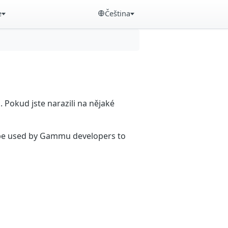
e
Čeština
Pokud jste narazili na nějaké
n be used by Gammu developers to