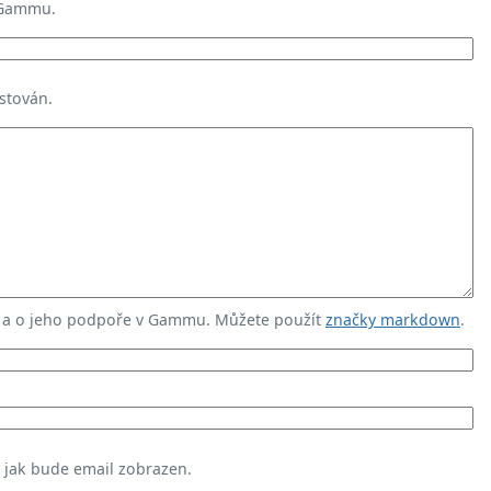
 Gammu.
stován.
u a o jeho podpoře v Gammu. Můžete použít
značky markdown
.
, jak bude email zobrazen.