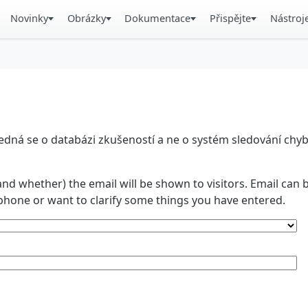
Novinky
Obrázky
Dokumentace
Přispějte
Nástroj
á se o databázi zkušeností a ne o systém sledování chyb. 
and whether) the email will be shown to visitors. Email ca
phone or want to clarify some things you have entered.