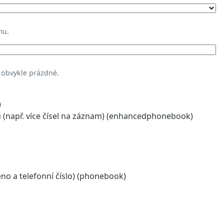
mu.
 obvykle prázdné.
)
(např. více čísel na záznam) (enhancedphonebook)
o a telefonní číslo) (phonebook)